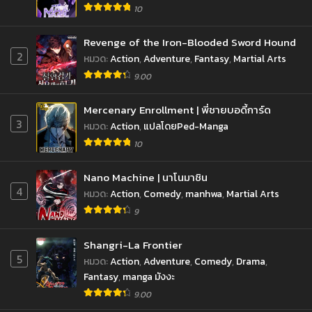
10
Revenge of the Iron-Blooded Sword Hound
2
หมวด
:
Action
,
Adventure
,
Fantasy
,
Martial Arts
9.00
Mercenary Enrollment | พี่ชายบอดี้การ์ด
3
หมวด
:
Action
,
แปลโดยPed-Manga
10
Nano Machine | นาโนมาชิน
4
หมวด
:
Action
,
Comedy
,
manhwa
,
Martial Arts
9
Shangri-La Frontier
5
หมวด
:
Action
,
Adventure
,
Comedy
,
Drama
,
Fantasy
,
manga มังงะ
9.00