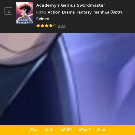
Academy’s Genius Swordmaster
10
หมวด
:
Action
,
Drama
,
Fantasy
,
manhwa มังฮวา
,
Seinen
9.00
มังงะ
ดูหนัง
คลิปโป๊
หนังเอวี
มังงะ