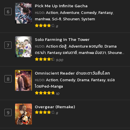
Pick Me Up Infinite Gacha
6
หมวด
:
Action
,
Adventure
,
Comedy
,
Fantasy
,
manhwa
,
Sci-fi
,
Shounen
,
System
8
Solo Farming In The Tower
7
หมวด
:
Action ต่อสู้
,
Adventure ผจญภัย
,
Drama
ดราม่า
,
Fantasy แฟนตาซี
,
manhwa มังฮวา
,
Shounen
โชเน็น
9.00
Omniscient Reader อ่านชะตาวันสิ้นโลก
8
หมวด
:
Action
,
Comedy
,
Drama
,
Fantasy
,
แปล
โดยPed-Manga
10
Overgear (Remake)
9
8