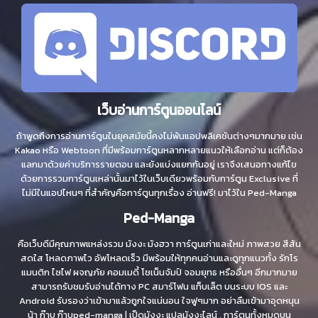
เว็บอ่านการ์ตูนออนไลน์
ถ้าพูดถึงการอ่านการ์ตูนในยุคสมัยนี้คงไม่พ้นแอปพลิเคชันต่างๆมากมาย เช่น
Kakao หรือ Webtoon ที่มีพร้อมการ์ตูนหลากหลายแนวให้เลือกอ่าน แต่ก็ต้อง
แลกมาด้วยค่าบริการรายตอน และยังแบ่งแยกกันอยู่ เราจึงเสนอทางแก้ไข
ด้วยการรวมการ์ตูนเหล่านั้นมาไว้ในเว็บเดียวพร้อมกับการ์ตูน Exclusive ที่
ไม่มีในแอปไหนๆ ที่สำคัญคือการ์ตูนทุกเรื่อง อ่านฟรี! มาไว้ใน Ped-Manga
Ped-Manga
คือเว็บดีมีคุณภาพแหล่งรวม มังงะ มังฮวา การ์ตูนเก่าและใหม่ ภาพสวย สีสัน
สดใส โหลดภาพไว อัพโหลดเร็ว มีพร้อมให้ทุกคนอ่านและดูทุกแนวทั้ง รักโร
แมนติก ไซไฟ ผจญภัย คอมเมดี้ โชเน็นจัมป์ จอมยุทธ หรืออื่นๆ อีกมากมาย
สามารถรับชมรับอ่านได้ทาง PC สมาร์โฟน แท็บเล็ต บนระบบ IOS และ
Android รับรองว่าเข้ามาแล้วถูกใจแน่นอน ใจฟูๆมาก อย่าลืมเข้ามาอุดหนุน
น้า ก๊าบ ก๊าบped-manga | เป็ดมังงะ แปลมังงะไลน์ , การ์ตูนทั้งหมดบน