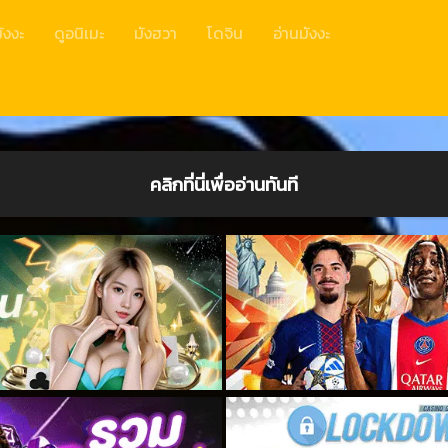
ังงะ
ดูอนิเมะ
มังฮวา
โดจิน
อ่านมังงะ
คลิกที่นี่เพื่ออ่านทันที