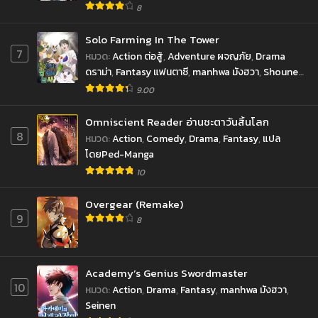
8
Solo Farming In The Tower
7
หมวด
:
Action ต่อสู้
,
Adventure ผจญภัย
,
Drama
ดราม่า
,
Fantasy แฟนตาซี
,
manhwa มังฮวา
,
Shounen
โชเน็น
9.00
Omniscient Reader อ่านชะตาวันสิ้นโลก
8
หมวด
:
Action
,
Comedy
,
Drama
,
Fantasy
,
แปล
โดยPed-Manga
10
Overgear (Remake)
9
8
Academy’s Genius Swordmaster
10
หมวด
:
Action
,
Drama
,
Fantasy
,
manhwa มังฮวา
,
Seinen