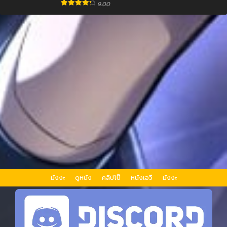
9.00
มังงะ
ดูหนัง
คลิปโป๊
หนังเอวี
มังงะ