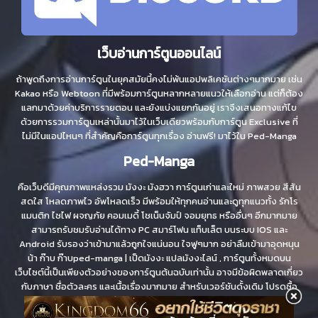
เว็บอ่านการ์ตูนออนไลน์
ถ้าพูดถึงการอ่านการ์ตูนในยุคสมัยนี้คงไม่พ้นแอปพลิเคชันต่างๆมากมาย เช่น
Kakao หรือ Webtoon ที่มีพร้อมการ์ตูนหลากหลายแนวให้เลือกอ่าน แต่ก็ต้อง
แลกมาด้วยค่าบริการรายตอน และยังแบ่งแยกกันอยู่ เราจึงเสนอทางแก้ไข
ด้วยการรวมการ์ตูนเหล่านั้นมาไว้ในเว็บเดียวพร้อมกับการ์ตูน Exclusive ที่
ไม่มีในแอปไหนๆ ที่สำคัญคือการ์ตูนทุกเรื่อง อ่านฟรี! มาไว้ใน Ped-Manga
Ped-Manga
คือเว็บดีมีคุณภาพแหล่งรวม มังงะ มังฮวา การ์ตูนเก่าและใหม่ ภาพสวย สีสัน
สดใส โหลดภาพไว อัพโหลดเร็ว มีพร้อมให้ทุกคนอ่านและดูทุกแนวทั้ง รักโร
แมนติก ไซไฟ ผจญภัย คอมเมดี้ โชเน็นจัมป์ จอมยุทธ หรืออื่นๆ อีกมากมาย
สามารถรับชมรับอ่านได้ทาง PC สมาร์โฟน แท็บเล็ต บนระบบ IOS และ
Android รับรองว่าเข้ามาแล้วถูกใจแน่นอน ใจฟูๆมาก อย่าลืมเข้ามาอุดหนุน
น้า ก๊าบ ก๊าบped-manga | เป็ดมังงะ แปลมังงะไลน์ , การ์ตูนทั้งหมดบน
เว็บไซต์นี้เป็นเพียงตัวอย่างของการ์ตูนต้นฉบับเท่านั้น อาจมีข้อผิดพลาดเกี่ยว
กับภาษา ชื่อตัวละคร และเนื้อเรื่องมากมาย สำหรับเวอร์ชันดั้งเดิม โปรดซื้อ
การ์ตูนหากมีให้บริการ