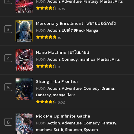
2
หมวด
:
Action
,
Adventure
,
Fantasy
,
Martial Arts
9.00
Mercenary Enrollment | พี่ชายบอดี้การ์ด
3
หมวด
:
Action
,
แปลโดยPed-Manga
10
Nano Machine | นาโนมาชิน
4
หมวด
:
Action
,
Comedy
,
manhwa
,
Martial Arts
9
Shangri-La Frontier
5
หมวด
:
Action
,
Adventure
,
Comedy
,
Drama
,
Fantasy
,
manga มังงะ
9.00
Pick Me Up Infinite Gacha
6
หมวด
:
Action
,
Adventure
,
Comedy
,
Fantasy
,
manhwa
,
Sci-fi
,
Shounen
,
System