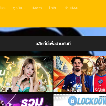
ังงะ
ดูอนิเมะ
มังฮวา
โดจิน
อ่านมังงะ
คลิกที่นี่เพื่ออ่านทันที