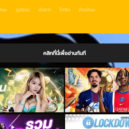
ังงะ
ดูอนิเมะ
มังฮวา
โดจิน
อ่านมังงะ
คลิกที่นี่เพื่ออ่านทันที