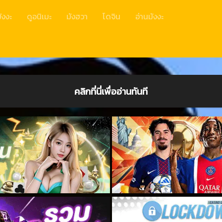
ังงะ
ดูอนิเมะ
มังฮวา
โดจิน
อ่านมังงะ
คลิกที่นี่เพื่ออ่านทันที