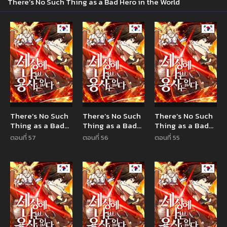
There’s No Such Thing as a Bad Hero in the World
Manhwa
Manhwa
Manhw
There’s No Such
There’s No Such
There’s No Such
Thing as a Bad
Thing as a Bad
Thing as a Bad
Hero in the
Hero in the
Hero in the
ตอนที่ 57
ตอนที่ 56
ตอนที่ 55
World
World
World
Manhwa
Manhwa
Manhw