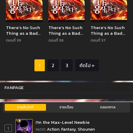
There’s No Such
There’s No Such
There’s No Such
Thing as a Bad
Thing as a Bad
Thing as a Bad
Hero in the
Hero in the
Hero in the
ตอนที่ 39
ตอนที่ 38
ตอนที่ 37
World
World
World
1
2
3
ถัดไป »
FANPAGE
รายสัปดาห์
รายเดือน
ตลอดกาล
I'm the Max-Level Newbie
1
หมวด
:
Action
,
Fantasy
,
Shounen