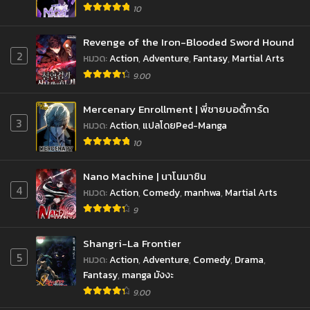
10
Revenge of the Iron-Blooded Sword Hound
2
หมวด
:
Action
,
Adventure
,
Fantasy
,
Martial Arts
9.00
Mercenary Enrollment | พี่ชายบอดี้การ์ด
3
หมวด
:
Action
,
แปลโดยPed-Manga
10
Nano Machine | นาโนมาชิน
4
หมวด
:
Action
,
Comedy
,
manhwa
,
Martial Arts
9
Shangri-La Frontier
5
หมวด
:
Action
,
Adventure
,
Comedy
,
Drama
,
Fantasy
,
manga มังงะ
9.00