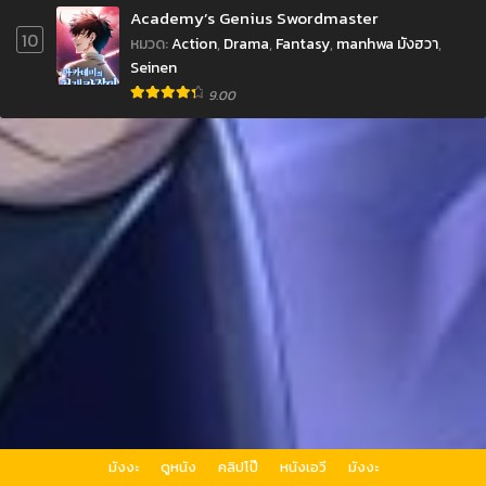
Academy’s Genius Swordmaster
10
หมวด
:
Action
,
Drama
,
Fantasy
,
manhwa มังฮวา
,
Seinen
9.00
มังงะ
ดูหนัง
คลิปโป๊
หนังเอวี
มังงะ