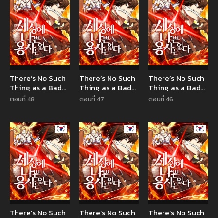
There’s No Such
There’s No Such
There’s No Such
Thing as a Bad
Thing as a Bad
Thing as a Bad
Hero in the
Hero in the
Hero in the
ตอนที่ 48
ตอนที่ 47
ตอนที่ 46
World
World
World
Manhwa
Manhwa
Manhw
There’s No Such
There’s No Such
There’s No Such