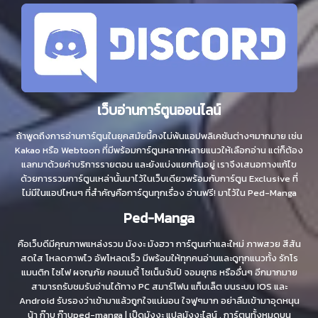
เว็บอ่านการ์ตูนออนไลน์
ถ้าพูดถึงการอ่านการ์ตูนในยุคสมัยนี้คงไม่พ้นแอปพลิเคชันต่างๆมากมาย เช่น
Kakao หรือ Webtoon ที่มีพร้อมการ์ตูนหลากหลายแนวให้เลือกอ่าน แต่ก็ต้อง
แลกมาด้วยค่าบริการรายตอน และยังแบ่งแยกกันอยู่ เราจึงเสนอทางแก้ไข
ด้วยการรวมการ์ตูนเหล่านั้นมาไว้ในเว็บเดียวพร้อมกับการ์ตูน Exclusive ที่
ไม่มีในแอปไหนๆ ที่สำคัญคือการ์ตูนทุกเรื่อง อ่านฟรี! มาไว้ใน Ped-Manga
Ped-Manga
คือเว็บดีมีคุณภาพแหล่งรวม มังงะ มังฮวา การ์ตูนเก่าและใหม่ ภาพสวย สีสัน
สดใส โหลดภาพไว อัพโหลดเร็ว มีพร้อมให้ทุกคนอ่านและดูทุกแนวทั้ง รักโร
แมนติก ไซไฟ ผจญภัย คอมเมดี้ โชเน็นจัมป์ จอมยุทธ หรืออื่นๆ อีกมากมาย
สามารถรับชมรับอ่านได้ทาง PC สมาร์โฟน แท็บเล็ต บนระบบ IOS และ
Android รับรองว่าเข้ามาแล้วถูกใจแน่นอน ใจฟูๆมาก อย่าลืมเข้ามาอุดหนุน
น้า ก๊าบ ก๊าบped-manga | เป็ดมังงะ แปลมังงะไลน์ , การ์ตูนทั้งหมดบน