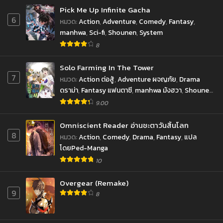
Pick Me Up Infinite Gacha
6
หมวด
:
Action
,
Adventure
,
Comedy
,
Fantasy
,
manhwa
,
Sci-fi
,
Shounen
,
System
8
Solo Farming In The Tower
7
หมวด
:
Action ต่อสู้
,
Adventure ผจญภัย
,
Drama
ดราม่า
,
Fantasy แฟนตาซี
,
manhwa มังฮวา
,
Shounen
โชเน็น
9.00
Omniscient Reader อ่านชะตาวันสิ้นโลก
8
หมวด
:
Action
,
Comedy
,
Drama
,
Fantasy
,
แปล
โดยPed-Manga
10
Overgear (Remake)
9
8