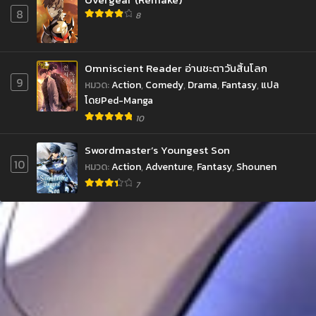
8
8
Omniscient Reader อ่านชะตาวันสิ้นโลก
9
หมวด
:
Action
,
Comedy
,
Drama
,
Fantasy
,
แปล
โดยPed-Manga
10
Swordmaster’s Youngest Son
10
หมวด
:
Action
,
Adventure
,
Fantasy
,
Shounen
7