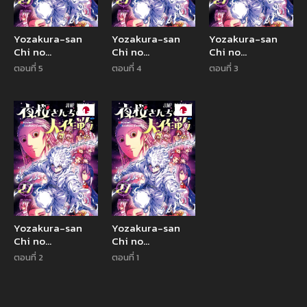
Yozakura-san
Yozakura-san
Yozakura-san
Chi no
Chi no
Chi no
Daisakusen
Daisakusen
Daisakusen
ตอนที่ 5
ตอนที่ 4
ตอนที่ 3
Manga
Manga
Yozakura-san
Yozakura-san
Chi no
Chi no
Daisakusen
Daisakusen
ตอนที่ 2
ตอนที่ 1