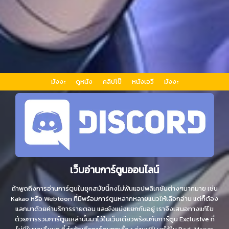
มังงะ
ดูหนัง
คลิปโป๊
หนังเอวี
มังงะ
เว็บอ่านการ์ตูนออนไลน์
ถ้าพูดถึงการอ่านการ์ตูนในยุคสมัยนี้คงไม่พ้นแอปพลิเคชันต่างๆมากมาย เช่น
Kakao หรือ Webtoon ที่มีพร้อมการ์ตูนหลากหลายแนวให้เลือกอ่าน แต่ก็ต้อง
แลกมาด้วยค่าบริการรายตอน และยังแบ่งแยกกันอยู่ เราจึงเสนอทางแก้ไข
ด้วยการรวมการ์ตูนเหล่านั้นมาไว้ในเว็บเดียวพร้อมกับการ์ตูน Exclusive ที่