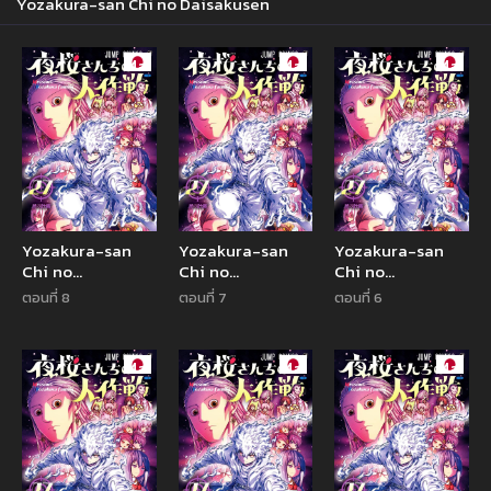
Yozakura-san Chi no Daisakusen
Manga
Manga
Manga
Yozakura-san
Yozakura-san
Yozakura-san
Chi no
Chi no
Chi no
Daisakusen
Daisakusen
Daisakusen
ตอนที่ 8
ตอนที่ 7
ตอนที่ 6
Manga
Manga
Manga