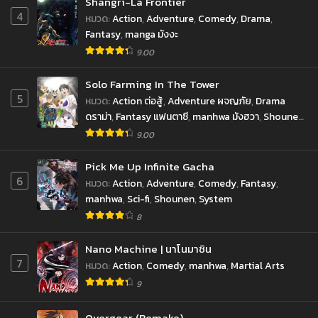
Shangri-La Frontier
4
หมวด
:
Action
,
Adventure
,
Comedy
,
Drama
,
Fantasy
,
manga มังงะ
9.00
Solo Farming In The Tower
5
หมวด
:
Action ต่อสู้
,
Adventure ผจญภัย
,
Drama
ดราม่า
,
Fantasy แฟนตาซี
,
manhwa มังฮวา
,
Shounen
โชเน็น
9.00
Pick Me Up Infinite Gacha
6
หมวด
:
Action
,
Adventure
,
Comedy
,
Fantasy
,
manhwa
,
Sci-fi
,
Shounen
,
System
8
Nano Machine | นาโนมาชิน
7
หมวด
:
Action
,
Comedy
,
manhwa
,
Martial Arts
9
Overgear (Remake)