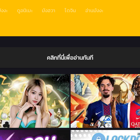
ังงะ
ดูอนิเมะ
มังฮวา
โดจิน
อ่านมังงะ
คลิกที่นี่เพื่ออ่านทันที