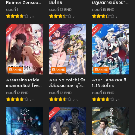
Reimei Zensou
ซับไทย
ปฎิบัติการเมี้ยวข้าม
ซับไทย
จักรวาล ตอนที่ 1-12
ตอนที่ 1
ตอนที่ 12 END
ตอนที่ 13 END
ซับไทย
7.5
7
7
จบแล้ว
จบแล้ว
จบแล้ว
ANIME
ANIME
ANIME
Assassins Pride
Asu No Yoichi รัก
Azur Lane ตอนที่
แอสแซสซินส์ ไพรด์
สี่สีของนายซามูไร
1-13 ซับไทย
ตอนที่ 1-12 ซับไทย
ตอนที่ 1-12 ซับไทย
ตอนที่ 12 END
ตอนที่ 12 END
ตอนที่ 13 END
7.5
7.5
7.5
จบแล้ว