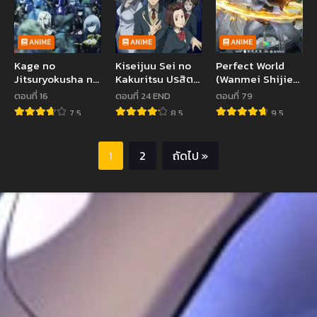
ANIME
ANIME
ANIME
Kage no
Kiseijuu Sei no
Perfect World
Jitsuryokusha ni
Kakuritsu ปรสิต
(Wanmei Shijie)
Naritakute! ชีวิต
เดรัจฉาน ตอนที่ 1-
โลกอันสมบูรณ์
ตอนที่ 16
ตอนที่ 24 END
ตอนที่ 79
ไม่ต้องเด่น ขอแค่
24 ซับไทย
แบบ ซับไทย
7.5
8.5
9.5
เป็นเทพในเงา ซับ
ไทย
1
2
ถัดไป »