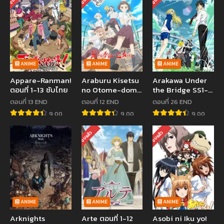
ANIME
ANIME
ANIME
Appare-Ranman!
Araburu Kisetsu
Arakawa Under
ตอนที่ 1-13 ซับไทย
no Otome-domo
the Bridge SS1-
yo. ตอนที่ 1-12 ซับ
SS2 หนุ่มจริงจังกับ
ตอนที่ 13 END
ตอนที่ 12 END
ตอนที่ 26 END
ไทย
สาวติ๊งต๊อง ซับไทย
9.00
9.00
9.00
จบแล้ว
จบแล้ว
ANIME
ANIME
ANIME
Arknights
Arte ตอนที่ 1-12
Asobi ni Iku yo!