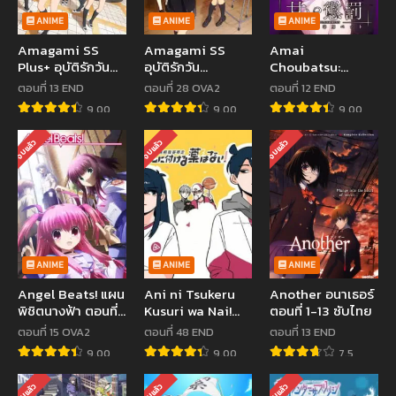
ANIME
ANIME
ANIME
Amagami SS
Amagami SS
Amai
Plus+ อุบัติรักวัน
อุบัติรักวัน
Choubatsu:
คริสต์มาส ภาค2
คริสต์มาส ภาค1
Watashi wa
ตอนที่ 13 END
ตอนที่ 28 OVA2
ตอนที่ 12 END
ตอนที่ 1-26 พากย์
Kanshu Senyou
9.00
9.00
9.00
ไทย
Pet
จบแล้ว
จบแล้ว
จบแล้ว
ANIME
ANIME
ANIME
Angel Beats! แผน
Ani ni Tsukeru
Another อนาเธอร์
พิชิตนางฟ้า ตอนที่
Kusuri wa Nai!
ตอนที่ 1-13 ซับไทย
1-13+OVA ซับไทย
SS1-SS3 เสกให้
ตอนที่ 15 OVA2
ตอนที่ 48 END
ตอนที่ 13 END
หายพี่ชายจอมกวน
9.00
9.00
7.5
ภาค1-3 ซับไทย
จบแล้ว
จบแล้ว
จบแล้ว