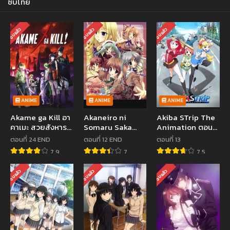
ซับไทย
จบแล้ว
จบแล้ว
จบแล้ว
ANIME
ANIME
ANIME
Akame ga Kill อา
Akaneiro ni
Akiba STrip The
คาเมะ สวยสังหาร
Somaru Saka
Animation ตอนที่
ตอนที่ 1-24 ซับไทย
อดีตเกรียนกับคุณ
1-13 ซับไทย
ตอนที่ 24 END
ตอนที่ 12 END
ตอนที่ 13
หนูคู่หมั้น ตอนที่ 1-
7.9
7
7.5
12 ซับไทย
จบแล้ว
จบแล้ว
จบแล้ว