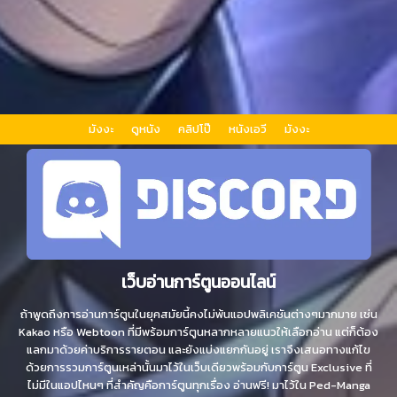
มังงะ
ดูหนัง
คลิปโป๊
หนังเอวี
มังงะ
เว็บอ่านการ์ตูนออนไลน์
ถ้าพูดถึงการอ่านการ์ตูนในยุคสมัยนี้คงไม่พ้นแอปพลิเคชันต่างๆมากมาย เช่น
Kakao หรือ Webtoon ที่มีพร้อมการ์ตูนหลากหลายแนวให้เลือกอ่าน แต่ก็ต้อง
แลกมาด้วยค่าบริการรายตอน และยังแบ่งแยกกันอยู่ เราจึงเสนอทางแก้ไข
ด้วยการรวมการ์ตูนเหล่านั้นมาไว้ในเว็บเดียวพร้อมกับการ์ตูน Exclusive ที่
ไม่มีในแอปไหนๆ ที่สำคัญคือการ์ตูนทุกเรื่อง อ่านฟรี! มาไว้ใน Ped-Manga