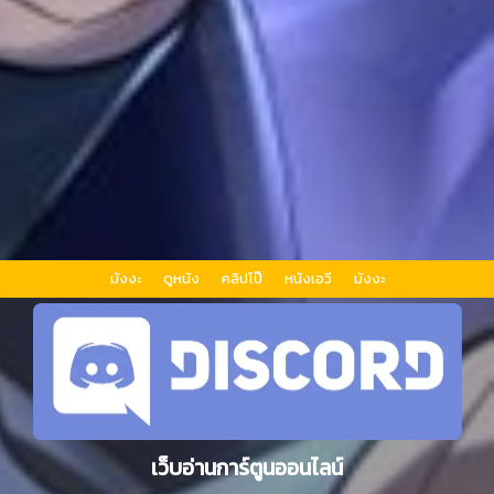
มังงะ
ดูหนัง
คลิปโป๊
หนังเอวี
มังงะ
เว็บอ่านการ์ตูนออนไลน์