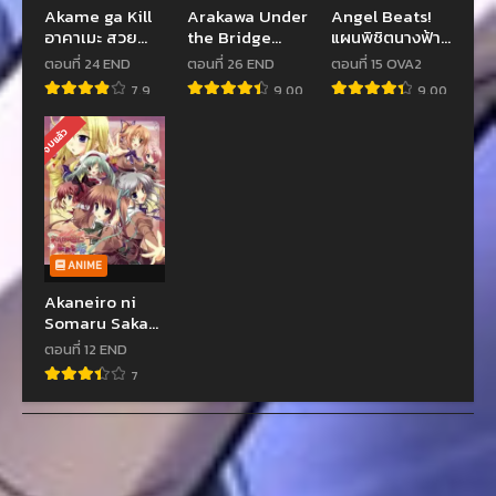
Akame ga Kill
Arakawa Under
Angel Beats!
อาคาเมะ สวย
the Bridge
แผนพิชิตนางฟ้า
สังหาร ตอนที่ 1-
SS1-SS2 หนุ่ม
ตอนที่ 1-13+OVA
ตอนที่ 24 END
ตอนที่ 26 END
ตอนที่ 15 OVA2
24 ซับไทย
จริงจังกับสาว
ซับไทย
7.9
9.00
9.00
ติ๊งต๊อง ซับไทย
จบแล้ว
ANIME
Akaneiro ni
Somaru Saka
อดีตเกรียนกับ
ตอนที่ 12 END
คุณหนูคู่หมั้น
7
ตอนที่ 1-12 ซับ
ไทย