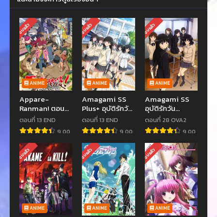
จบแล้ว
จบแล้ว
จบแล้ว
ANIME
ANIME
ANIME
Appare-
Amagami SS
Amagami SS
Ranman! ตอนที่
Plus+ อุบัติรักวัน
อุบัติรักวัน
1-13 ซับไทย
คริสต์มาส ภาค2
คริสต์มาส ภาค1
ตอนที่ 13 END
ตอนที่ 13 END
ตอนที่ 28 OVA2
ตอนที่ 1-26
9.00
9.00
9.00
พากย์ไทย
จบแล้ว
จบแล้ว
จบแล้ว
ANIME
ANIME
ANIME