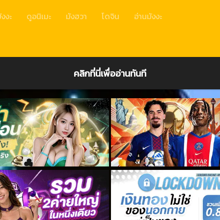
ังงะ
ดูอนิเมะ
มังฮวา
โดจิน
อ่านมังงะ
คลิกที่นี่เพื่ออ่านทันที