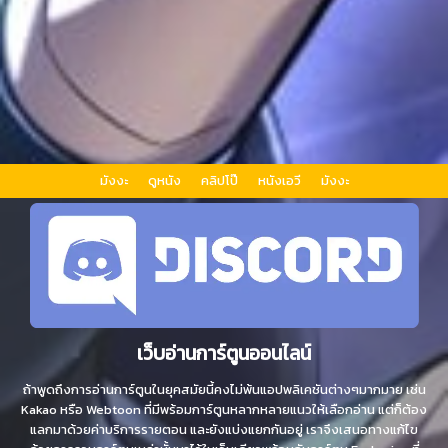
มังงะ
ดูหนัง
คลิปโป๊
หนังเอวี
มังงะ
เว็บอ่านการ์ตูนออนไลน์
ถ้าพูดถึงการอ่านการ์ตูนในยุคสมัยนี้คงไม่พ้นแอปพลิเคชันต่างๆมากมาย เช่น
Kakao หรือ Webtoon ที่มีพร้อมการ์ตูนหลากหลายแนวให้เลือกอ่าน แต่ก็ต้อง
แลกมาด้วยค่าบริการรายตอน และยังแบ่งแยกกันอยู่ เราจึงเสนอทางแก้ไข