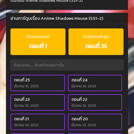
เรื่องย่อ Anime Shadows House (SS1-2)
อ่านการ์ตูนเรื่อง Anime Shadows House (SS1-2)
อ่านตอนแรก
อ่านตอนล่าสุด
ตอนที่ 1
ตอนที่ 25
ตอนที่ 25
ตอนที่ 24
มีนาคม 10, 2025
มีนาคม 10, 2025
ตอนที่ 23
ตอนที่ 22
มีนาคม 10, 2025
มีนาคม 10, 2025
ตอนที่ 21
ตอนที่ 20
มีนาคม 10, 2025
มีนาคม 10, 2025