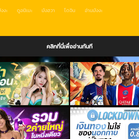
ังงะ
ดูอนิเมะ
มังฮวา
โดจิน
อ่านมังงะ
คลิกที่นี่เพื่ออ่านทันที