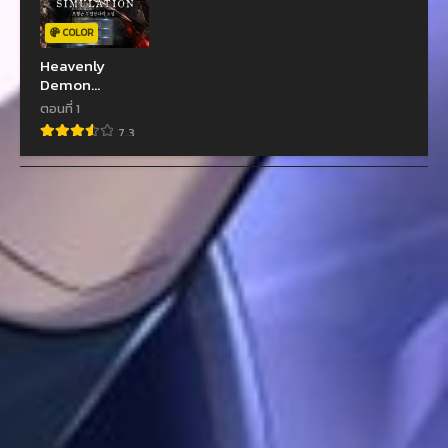
COLOR
Heavenly
Demon
Cultivation
ตอนที่ 1
Simulation
7.3