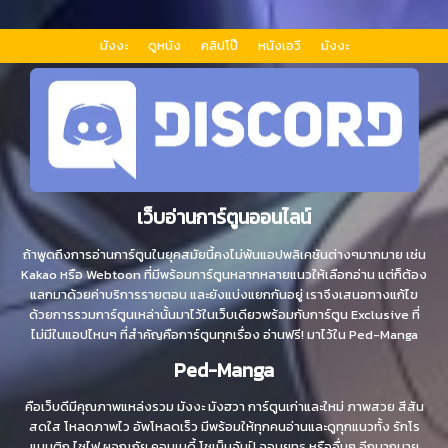
มังงะ
ดูหนัง
คลิปโป๊
หนังเอวี
มังงะ
เว็บอ่านการ์ตูนออนไลน์
ถ้าพูดถึงการอ่านการ์ตูนในยุคสมัยนี้คงไม่พ้นแอปพลิเคชันต่างๆมากมาย เช่น
Kakao หรือ Webtoon ที่มีพร้อมการ์ตูนหลากหลายแนวให้เลือกอ่าน แต่ก็ต้อง
แลกมาด้วยค่าบริการรายตอน และยังแบ่งแยกกันอยู่ เราจึงเสนอทางแก้ไข
ด้วยการรวมการ์ตูนเหล่านั้นมาไว้ในเว็บเดียวพร้อมกับการ์ตูน Exclusive ที่
ไม่มีในแอปไหนๆ ที่สำคัญคือการ์ตูนทุกเรื่อง อ่านฟรี! มาไว้ใน Ped-Manga
Ped-Manga
คือเว็บดีมีคุณภาพแหล่งรวม มังงะ มังฮวา การ์ตูนเก่าและใหม่ ภาพสวย สีสัน
สดใส โหลดภาพไว อัพโหลดเร็ว มีพร้อมให้ทุกคนอ่านและดูทุกแนวทั้ง รักโร
แมนติก ไซไฟ ผจญภัย คอมเมดี้ โชเน็นจัมป์ จอมยุทธ หรืออื่นๆ อีกมากมาย