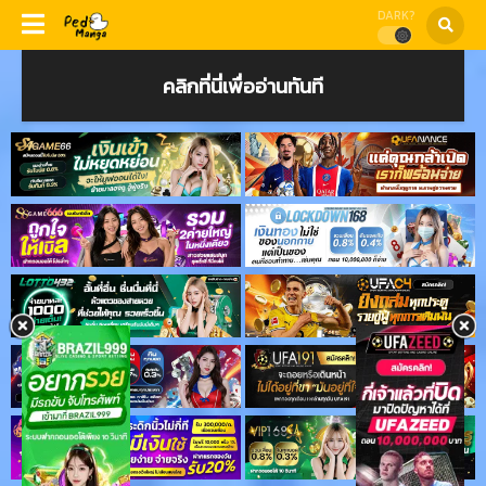
DARK?
คลิกที่นี่เพื่ออ่านทันที