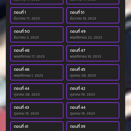
ตอนที่ 1
ตอนที่ 51
ธันวาคม 17, 2023
ธันวาคม 10, 2023
ตอนที่ 50
ตอนที่ 49
ธันวาคม 2, 2023
พฤศจิกายน 22, 2023
ตอนที่ 48
ตอนที่ 47
พฤศจิกายน 17, 2023
พฤศจิกายน 10, 2023
ตอนที่ 46
ตอนที่ 45
พฤศจิกายน 1, 2023
ตุลาคม 28, 2023
ตอนที่ 44
ตอนที่ 42
ตุลาคม 28, 2023
ตุลาคม 19, 2023
ตอนที่ 43
ตอนที่ 44
ตุลาคม 19, 2023
ตุลาคม 19, 2023
ตอนที่ 41
ตอนที่ 39