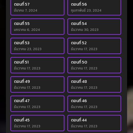
ตอนที่ 57
ตอนที่ 56
มีนาคม 7, 2024
กุมภาพันธ์ 23, 2024
ตอนที่ 55
ตอนที่ 54
มกราคม 6, 2024
ธันวาคม 30, 2023
ตอนที่ 53
ตอนที่ 52
ธันวาคม 23, 2023
ธันวาคม 17, 2023
ตอนที่ 51
ตอนที่ 50
ธันวาคม 17, 2023
ธันวาคม 17, 2023
ตอนที่ 49
ตอนที่ 48
ธันวาคม 17, 2023
ธันวาคม 17, 2023
ตอนที่ 47
ตอนที่ 46
ธันวาคม 17, 2023
ธันวาคม 17, 2023
ตอนที่ 45
ตอนที่ 44
ธันวาคม 17, 2023
ธันวาคม 17, 2023