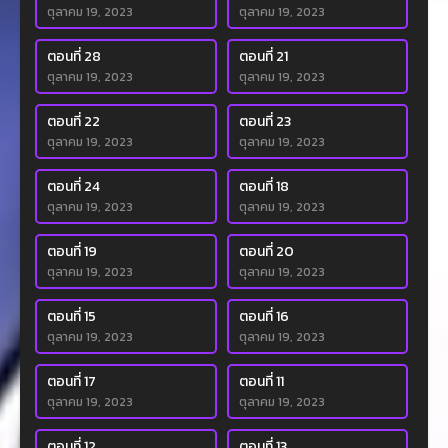
ตุลาคม 19, 2023
ตุลาคม 19, 2023
ตอนที่ 28
ตอนที่ 21
ตุลาคม 19, 2023
ตุลาคม 19, 2023
ตอนที่ 22
ตอนที่ 23
ตุลาคม 19, 2023
ตุลาคม 19, 2023
ตอนที่ 24
ตอนที่ 18
ตุลาคม 19, 2023
ตุลาคม 19, 2023
ตอนที่ 19
ตอนที่ 20
ตุลาคม 19, 2023
ตุลาคม 19, 2023
ตอนที่ 15
ตอนที่ 16
ตุลาคม 19, 2023
ตุลาคม 19, 2023
ตอนที่ 17
ตอนที่ 11
ตุลาคม 19, 2023
ตุลาคม 19, 2023
ตอนที่ 12
ตอนที่ 13