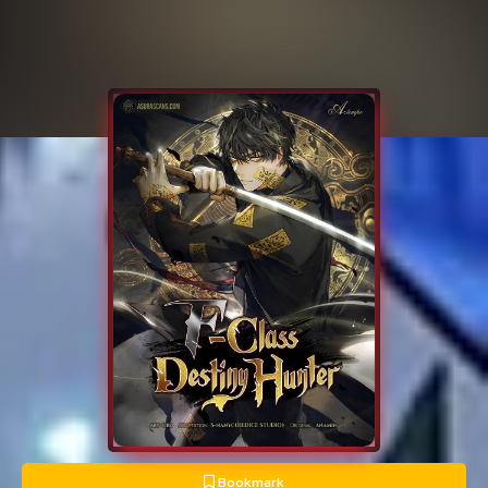
Bookmark