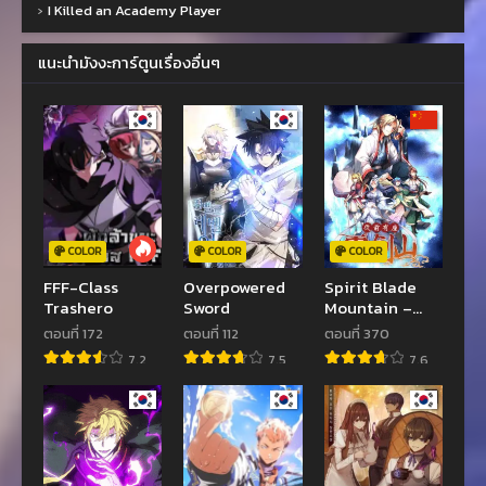
›
I Killed an Academy Player
แนะนำมังงะการ์ตูนเรื่องอื่นๆ
COLOR
COLOR
COLOR
FFF-Class
Overpowered
Spirit Blade
Trashero
Sword
Mountain –
หุบเขากระบี่
ตอนที่ 172
ตอนที่ 112
ตอนที่ 370
วิญญาณ
7.2
7.5
7.6