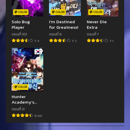
COLOR
COLOR
COLOR
Solo Bug
I’m Destined
Never Die
Player
for Greatness!
Extra
ตอนที่ 101
ตอนที่ 6
ตอนที่ ?
7.3
7.2
7.1
COLOR
Hunter
Academy’s
Strongest
ตอนที่ 0
Battle God
9.00