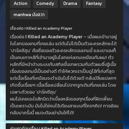
Action
Comedy
Drama
Fantasy
manhwa มังฮวา
เรื่องย่อ I Killed an Academy Player
เรื่องย่อ
I Killed an Academy Player
– เมื่อผมเข้ามาอยู่
ในโลกของเกมที่เคยเล่น แต่ดันไม่ได้เป็นตัวละครหลักซะได้
‘ปาร์คซีฮุน’ คือชื่อของตัวละครหลักของเกมนี้ และเขาเองก็
เป็นคนเกาหลีที่เข้ามาอยู่ในโลกแห่งเกมเหมือนกับผม! ตัว
หลักที่มีหน้าต่างระบบกับสกิลขั้นเทพรวมกับตัวผมซึ่งรู้เนื้อ
เรื่องของเกมนี้เป็นอย่างดี ทำให้พวกเราเป็นดูโอ้ที่เก่งที่สุด
แต่เนื้อเรื่องที่เหมือนจะดำเนินไปได้ด้วยดี กลับมีสิ่งแปลกๆ
เกิดขึ้นเรื่อยๆ เนื้อเรื่องเปลี่ยนไปจากรูทเดิมที่เคยเล่น โดย
เฉพาะตัวของ ‘ปาร์คซีฮุน’
ผมไม่เคยเอะใจสักนิดว่าเบื้องหลังของทุกเรื่องที่ผิดเพี้ยน
เป็นเพราะมัน มันไม่ใช่คนไร้เดียงสาแบบที่ใครๆคิด! การย้อน
กลับมาครั้งนี้ ผมจะต้องฆ่ามันให้ได้!
อ่านการ์ตูนเรื่อง I Killed an Academy Player