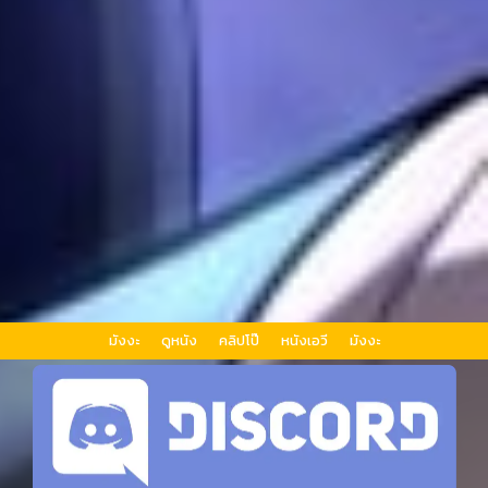
มังงะ
ดูหนัง
คลิปโป๊
หนังเอวี
มังงะ