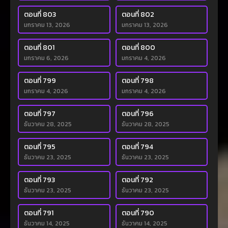
ตอนที่ 803
ตอนที่ 802
มกราคม 13, 2026
มกราคม 13, 2026
ตอนที่ 801
ตอนที่ 800
มกราคม 6, 2026
มกราคม 4, 2026
ตอนที่ 799
ตอนที่ 798
มกราคม 4, 2026
มกราคม 4, 2026
ตอนที่ 797
ตอนที่ 796
ธันวาคม 28, 2025
ธันวาคม 28, 2025
ตอนที่ 795
ตอนที่ 794
ธันวาคม 23, 2025
ธันวาคม 23, 2025
ตอนที่ 793
ตอนที่ 792
ธันวาคม 23, 2025
ธันวาคม 23, 2025
ตอนที่ 791
ตอนที่ 790
ธันวาคม 14, 2025
ธันวาคม 14, 2025