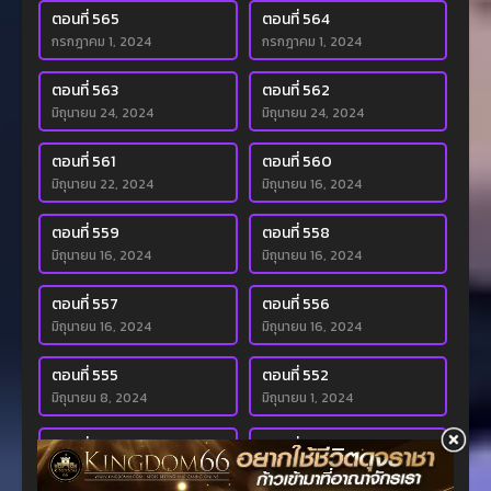
ตอนที่ 565
ตอนที่ 564
กรกฎาคม 1, 2024
กรกฎาคม 1, 2024
ตอนที่ 563
ตอนที่ 562
มิถุนายน 24, 2024
มิถุนายน 24, 2024
ตอนที่ 561
ตอนที่ 560
มิถุนายน 22, 2024
มิถุนายน 16, 2024
ตอนที่ 559
ตอนที่ 558
มิถุนายน 16, 2024
มิถุนายน 16, 2024
ตอนที่ 557
ตอนที่ 556
มิถุนายน 16, 2024
มิถุนายน 16, 2024
ตอนที่ 555
ตอนที่ 552
มิถุนายน 8, 2024
มิถุนายน 1, 2024
ตอนที่ 551
ตอนที่ 550
พฤษภาคม 26, 2024
พฤษภาคม 26, 2024