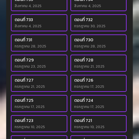
สิงหาคม 4, 2025
สิงหาคม 4, 2025
ตอนที่ 733
ตอนที่ 732
สิงหาคม 4, 2025
กรกฎาคม 30, 2025
ตอนที่ 731
ตอนที่ 730
กรกฎาคม 28, 2025
กรกฎาคม 28, 2025
ตอนที่ 729
ตอนที่ 728
กรกฎาคม 23, 2025
กรกฎาคม 21, 2025
ตอนที่ 727
ตอนที่ 726
กรกฎาคม 21, 2025
กรกฎาคม 17, 2025
ตอนที่ 725
ตอนที่ 724
กรกฎาคม 17, 2025
กรกฎาคม 17, 2025
ตอนที่ 723
ตอนที่ 721
กรกฎาคม 10, 2025
กรกฎาคม 10, 2025