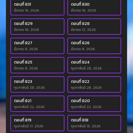
ตอนที่ 831
ตอนที่ 830
มีนาคม 16, 2026
มีนาคม 16, 2026
ตอนที่ 829
ตอนที่ 828
มีนาคม 16, 2026
มีนาคม 12, 2026
ตอนที่ 827
ตอนที่ 826
มีนาคม 8, 2026
มีนาคม 8, 2026
ตอนที่ 825
ตอนที่ 824
มีนาคม 8, 2026
กุมภาพันธ์ 28, 2026
ตอนที่ 823
ตอนที่ 822
กุมภาพันธ์ 28, 2026
กุมภาพันธ์ 28, 2026
ตอนที่ 821
ตอนที่ 820
กุมภาพันธ์ 22, 2026
กุมภาพันธ์ 22, 2026
ตอนที่ 819
ตอนที่ 818
กุมภาพันธ์ 17, 2026
กุมภาพันธ์ 15, 2026