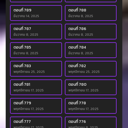
ตอนที่ 789
ตอนที่ 788
ธันวาคม 14, 2025
ธันวาคม 8, 2025
ตอนที่ 787
ตอนที่ 786
ธันวาคม 8, 2025
ธันวาคม 8, 2025
ตอนที่ 785
ตอนที่ 784
ธันวาคม 8, 2025
ธันวาคม 8, 2025
ตอนที่ 783
ตอนที่ 782
พฤศจิกายน 25, 2025
พฤศจิกายน 25, 2025
ตอนที่ 781
ตอนที่ 780
พฤศจิกายน 17, 2025
พฤศจิกายน 17, 2025
ตอนที่ 779
ตอนที่ 778
พฤศจิกายน 17, 2025
พฤศจิกายน 17, 2025
ตอนที่ 777
ตอนที่ 776
พฤศจิกายน 17, 2025
พฤศจิกายน 8, 2025