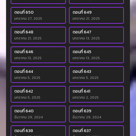
ตอนที่ 650
ตอนที่ 649
มกราคม 27, 2025
มกราคม 21, 2025
ตอนที่ 648
ตอนที่ 647
มกราคม 21, 2025
มกราคม 13, 2025
ตอนที่ 646
ตอนที่ 645
มกราคม 13, 2025
มกราคม 13, 2025
ตอนที่ 644
ตอนที่ 643
มกราคม 5, 2025
มกราคม 5, 2025
ตอนที่ 642
ตอนที่ 641
มกราคม 5, 2025
มกราคม 2, 2025
ตอนที่ 640
ตอนที่ 639
ธันวาคม 29, 2024
ธันวาคม 29, 2024
ตอนที่ 638
ตอนที่ 637