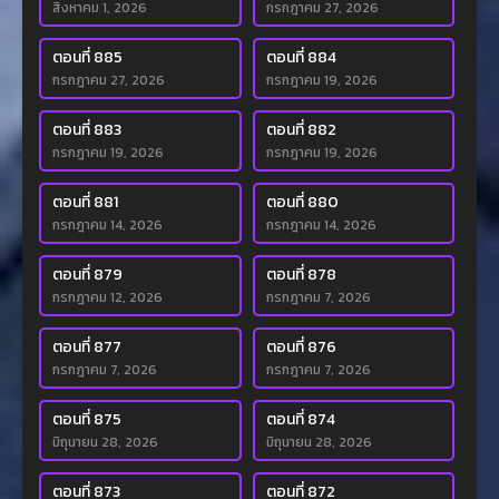
สิงหาคม 1, 2026
กรกฎาคม 27, 2026
ตอนที่ 885
ตอนที่ 884
กรกฎาคม 27, 2026
กรกฎาคม 19, 2026
ตอนที่ 883
ตอนที่ 882
กรกฎาคม 19, 2026
กรกฎาคม 19, 2026
ตอนที่ 881
ตอนที่ 880
กรกฎาคม 14, 2026
กรกฎาคม 14, 2026
ตอนที่ 879
ตอนที่ 878
กรกฎาคม 12, 2026
กรกฎาคม 7, 2026
ตอนที่ 877
ตอนที่ 876
กรกฎาคม 7, 2026
กรกฎาคม 7, 2026
ตอนที่ 875
ตอนที่ 874
มิถุนายน 28, 2026
มิถุนายน 28, 2026
ตอนที่ 873
ตอนที่ 872