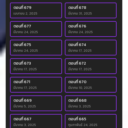
ตอนที่ 679
ตอนที่ 678
เมษายน 2, 2025
มีนาคม 31, 2025
ตอนที่ 677
ตอนที่ 676
มีนาคม 24, 2025
มีนาคม 24, 2025
ตอนที่ 675
ตอนที่ 674
มีนาคม 24, 2025
มีนาคม 17, 2025
ตอนที่ 673
ตอนที่ 672
มีนาคม 17, 2025
มีนาคม 17, 2025
ตอนที่ 671
ตอนที่ 670
มีนาคม 17, 2025
มีนาคม 10, 2025
ตอนที่ 669
ตอนที่ 668
มีนาคม 5, 2025
มีนาคม 3, 2025
ตอนที่ 667
ตอนที่ 665
มีนาคม 3, 2025
กุมภาพันธ์ 24, 2025