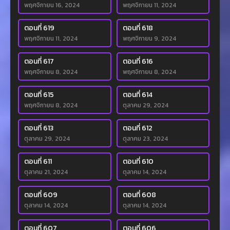
พฤศจิกายน 16, 2024
พฤศจิกายน 11, 2024
ตอนที่ 619
ตอนที่ 618
พฤศจิกายน 11, 2024
พฤศจิกายน 9, 2024
ตอนที่ 617
ตอนที่ 616
พฤศจิกายน 8, 2024
พฤศจิกายน 8, 2024
ตอนที่ 615
ตอนที่ 614
พฤศจิกายน 8, 2024
ตุลาคม 29, 2024
ตอนที่ 613
ตอนที่ 612
ตุลาคม 29, 2024
ตุลาคม 23, 2024
ตอนที่ 611
ตอนที่ 610
ตุลาคม 21, 2024
ตุลาคม 14, 2024
ตอนที่ 609
ตอนที่ 608
ตุลาคม 14, 2024
ตุลาคม 14, 2024
ตอนที่ 607
ตอนที่ 606