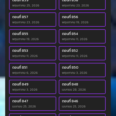
ตอนที่ 859
ตอนที่ 858
พฤษภาคม 25, 2026
พฤษภาคม 23, 2026
ตอนที่ 857
ตอนที่ 856
พฤษภาคม 23, 2026
พฤษภาคม 19, 2026
ตอนที่ 855
ตอนที่ 854
พฤษภาคม 19, 2026
พฤษภาคม 11, 2026
ตอนที่ 853
ตอนที่ 852
พฤษภาคม 11, 2026
พฤษภาคม 11, 2026
ตอนที่ 851
ตอนที่ 850
พฤษภาคม 6, 2026
พฤษภาคม 3, 2026
ตอนที่ 849
ตอนที่ 848
พฤษภาคม 3, 2026
เมษายน 28, 2026
ตอนที่ 847
ตอนที่ 846
เมษายน 25, 2026
เมษายน 25, 2026