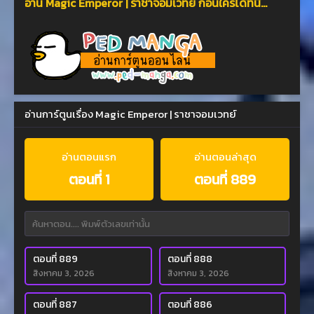
อ่าน Magic Emperor | ราชาจอมเวทย์ ก่อนใครได้ที่นี้…
อ่านการ์ตูนเรื่อง Magic Emperor | ราชาจอมเวทย์
อ่านตอนแรก
อ่านตอนล่าสุด
ตอนที่ 1
ตอนที่ 889
ตอนที่ 889
ตอนที่ 888
สิงหาคม 3, 2026
สิงหาคม 3, 2026
ตอนที่ 887
ตอนที่ 886