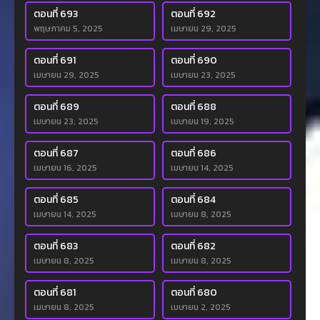
ตอนที่ 693
ตอนที่ 692
พฤษภาคม 5, 2025
เมษายน 29, 2025
ตอนที่ 691
ตอนที่ 690
เมษายน 29, 2025
เมษายน 23, 2025
ตอนที่ 689
ตอนที่ 688
เมษายน 23, 2025
เมษายน 19, 2025
ตอนที่ 687
ตอนที่ 686
เมษายน 16, 2025
เมษายน 14, 2025
ตอนที่ 685
ตอนที่ 684
เมษายน 14, 2025
เมษายน 8, 2025
ตอนที่ 683
ตอนที่ 682
เมษายน 8, 2025
เมษายน 8, 2025
ตอนที่ 681
ตอนที่ 680
เมษายน 8, 2025
เมษายน 2, 2025