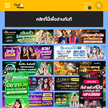
DARK?
คลิกที่นี่เพื่ออ่านทันที