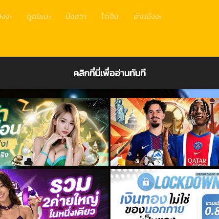
ังงะ
ดูอนิเมะ
มังฮวา
โดจิน
อ่านมังงะ
คลิกที่นี่เพื่ออ่านทันที