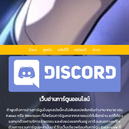
มังงะ
ดูหนัง
คลิปโป๊
หนังเอวี
มังงะ
เว็บอ่านการ์ตูนออนไลน์
ถ้าพูดถึงการอ่านการ์ตูนในยุคสมัยนี้คงไม่พ้นแอปพลิเคชันต่างๆมากมาย เช่น
Kakao หรือ Webtoon ที่มีพร้อมการ์ตูนหลากหลายแนวให้เลือกอ่าน แต่ก็ต้อง
แลกมาด้วยค่าบริการรายตอน และยังแบ่งแยกกันอยู่ เราจึงเสนอทางแก้ไข
ด้วยการรวมการ์ตูนเหล่านั้นมาไว้ในเว็บเดียวพร้อมกับการ์ตูน Exclusive ที่