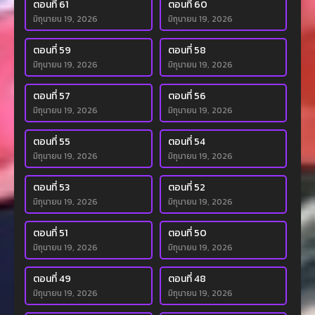
ตอนที่ 61
ตอนที่ 60
มิถุนายน 19, 2026
มิถุนายน 19, 2026
ตอนที่ 59
ตอนที่ 58
มิถุนายน 19, 2026
มิถุนายน 19, 2026
ตอนที่ 57
ตอนที่ 56
มิถุนายน 19, 2026
มิถุนายน 19, 2026
ตอนที่ 55
ตอนที่ 54
มิถุนายน 19, 2026
มิถุนายน 19, 2026
ตอนที่ 53
ตอนที่ 52
มิถุนายน 19, 2026
มิถุนายน 19, 2026
ตอนที่ 51
ตอนที่ 50
มิถุนายน 19, 2026
มิถุนายน 19, 2026
ตอนที่ 49
ตอนที่ 48
มิถุนายน 19, 2026
มิถุนายน 19, 2026