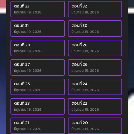
ตอนที่ 33
ตอนที่ 32
มิถุนายน 19, 2026
มิถุนายน 19, 2026
ตอนที่ 31
ตอนที่ 30
มิถุนายน 19, 2026
มิถุนายน 19, 2026
ตอนที่ 29
ตอนที่ 28
มิถุนายน 19, 2026
มิถุนายน 19, 2026
ตอนที่ 27
ตอนที่ 26
มิถุนายน 19, 2026
มิถุนายน 19, 2026
ตอนที่ 25
ตอนที่ 24
มิถุนายน 19, 2026
มิถุนายน 19, 2026
ตอนที่ 23
ตอนที่ 22
มิถุนายน 19, 2026
มิถุนายน 19, 2026
ตอนที่ 21
ตอนที่ 20
มิถุนายน 19, 2026
มิถุนายน 19, 2026