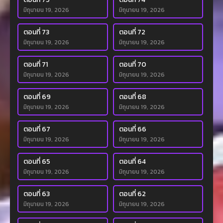
มิถุนายน 19, 2026
มิถุนายน 19, 2026
ตอนที่ 73
ตอนที่ 72
มิถุนายน 19, 2026
มิถุนายน 19, 2026
ตอนที่ 71
ตอนที่ 70
มิถุนายน 19, 2026
มิถุนายน 19, 2026
ตอนที่ 69
ตอนที่ 68
มิถุนายน 19, 2026
มิถุนายน 19, 2026
ตอนที่ 67
ตอนที่ 66
มิถุนายน 19, 2026
มิถุนายน 19, 2026
ตอนที่ 65
ตอนที่ 64
มิถุนายน 19, 2026
มิถุนายน 19, 2026
ตอนที่ 63
ตอนที่ 62
มิถุนายน 19, 2026
มิถุนายน 19, 2026