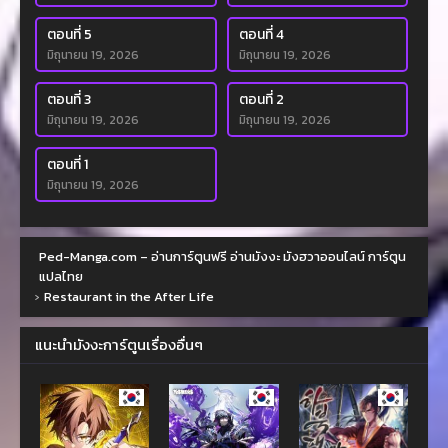
ตอนที่ 5
ตอนที่ 4
มิถุนายน 19, 2026
มิถุนายน 19, 2026
ตอนที่ 3
ตอนที่ 2
มิถุนายน 19, 2026
มิถุนายน 19, 2026
ตอนที่ 1
มิถุนายน 19, 2026
Ped-Manga.com – อ่านการ์ตูนฟรี อ่านมังงะ มังฮวาออนไลน์ การ์ตูน
แปลไทย
›
Restaurant in the After Life
แนะนำมังงะการ์ตูนเรื่องอื่นๆ