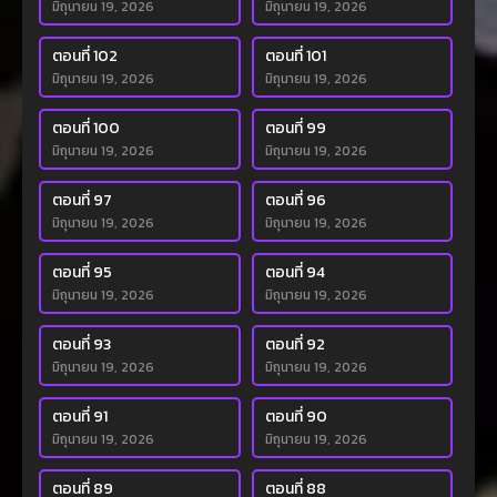
มิถุนายน 19, 2026
มิถุนายน 19, 2026
ตอนที่ 102
ตอนที่ 101
มิถุนายน 19, 2026
มิถุนายน 19, 2026
ตอนที่ 100
ตอนที่ 99
มิถุนายน 19, 2026
มิถุนายน 19, 2026
ตอนที่ 97
ตอนที่ 96
มิถุนายน 19, 2026
มิถุนายน 19, 2026
ตอนที่ 95
ตอนที่ 94
มิถุนายน 19, 2026
มิถุนายน 19, 2026
ตอนที่ 93
ตอนที่ 92
มิถุนายน 19, 2026
มิถุนายน 19, 2026
ตอนที่ 91
ตอนที่ 90
มิถุนายน 19, 2026
มิถุนายน 19, 2026
ตอนที่ 89
ตอนที่ 88