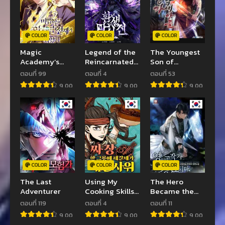
COLOR
COLOR
COLOR
Magic
Legend of the
The Youngest
Academy’s
Reincarnated
Son of
Genius Blinker
Demon God
Habukpanga
ตอนที่ 99
ตอนที่ 4
ตอนที่ 53
9.00
9.00
9.00
COLOR
COLOR
COLOR
The Last
Using My
The Hero
Adventurer
Cooking Skills
Became the
in a Murim
Duke’s Eldest
ตอนที่ 119
ตอนที่ 4
ตอนที่ 11
World
Son
9.00
9.00
9.00