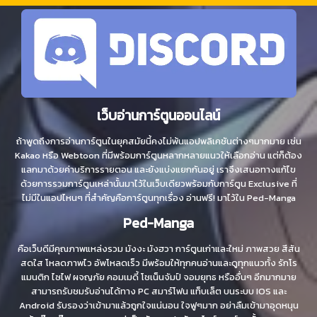
เว็บอ่านการ์ตูนออนไลน์
ถ้าพูดถึงการอ่านการ์ตูนในยุคสมัยนี้คงไม่พ้นแอปพลิเคชันต่างๆมากมาย เช่น
Kakao หรือ Webtoon ที่มีพร้อมการ์ตูนหลากหลายแนวให้เลือกอ่าน แต่ก็ต้อง
แลกมาด้วยค่าบริการรายตอน และยังแบ่งแยกกันอยู่ เราจึงเสนอทางแก้ไข
ด้วยการรวมการ์ตูนเหล่านั้นมาไว้ในเว็บเดียวพร้อมกับการ์ตูน Exclusive ที่
ไม่มีในแอปไหนๆ ที่สำคัญคือการ์ตูนทุกเรื่อง อ่านฟรี! มาไว้ใน Ped-Manga
Ped-Manga
คือเว็บดีมีคุณภาพแหล่งรวม มังงะ มังฮวา การ์ตูนเก่าและใหม่ ภาพสวย สีสัน
สดใส โหลดภาพไว อัพโหลดเร็ว มีพร้อมให้ทุกคนอ่านและดูทุกแนวทั้ง รักโร
แมนติก ไซไฟ ผจญภัย คอมเมดี้ โชเน็นจัมป์ จอมยุทธ หรืออื่นๆ อีกมากมาย
สามารถรับชมรับอ่านได้ทาง PC สมาร์โฟน แท็บเล็ต บนระบบ IOS และ
Android รับรองว่าเข้ามาแล้วถูกใจแน่นอน ใจฟูๆมาก อย่าลืมเข้ามาอุดหนุน