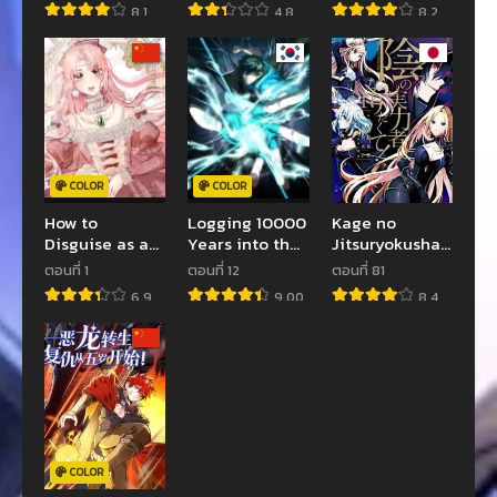
8.1
4.8
8.2
COLOR
COLOR
How to
Logging 10000
Kage no
Disguise as a
Years into the
Jitsuryokusha
Failure
Future
ni Naritakute!
ตอนที่ 1
ตอนที่ 12
ตอนที่ 81
อยากเป็นพลังใน
6.9
9.00
8.4
เงามืด
COLOR