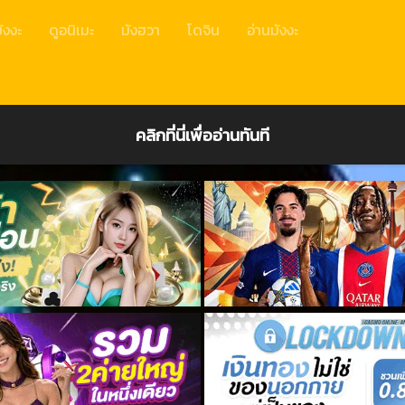
ังงะ
ดูอนิเมะ
มังฮวา
โดจิน
อ่านมังงะ
คลิกที่นี่เพื่ออ่านทันที