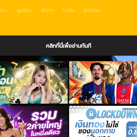
ังงะ
ดูอนิเมะ
มังฮวา
โดจิน
อ่านมังงะ
คลิกที่นี่เพื่ออ่านทันที