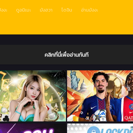
ังงะ
ดูอนิเมะ
มังฮวา
โดจิน
อ่านมังงะ
คลิกที่นี่เพื่ออ่านทันที