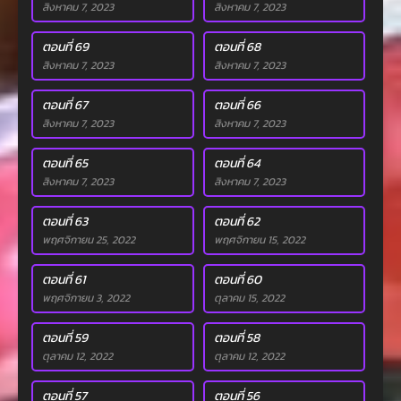
สิงหาคม 7, 2023
สิงหาคม 7, 2023
ตอนที่ 69
ตอนที่ 68
สิงหาคม 7, 2023
สิงหาคม 7, 2023
ตอนที่ 67
ตอนที่ 66
สิงหาคม 7, 2023
สิงหาคม 7, 2023
ตอนที่ 65
ตอนที่ 64
สิงหาคม 7, 2023
สิงหาคม 7, 2023
ตอนที่ 63
ตอนที่ 62
พฤศจิกายน 25, 2022
พฤศจิกายน 15, 2022
ตอนที่ 61
ตอนที่ 60
พฤศจิกายน 3, 2022
ตุลาคม 15, 2022
ตอนที่ 59
ตอนที่ 58
ตุลาคม 12, 2022
ตุลาคม 12, 2022
ตอนที่ 57
ตอนที่ 56