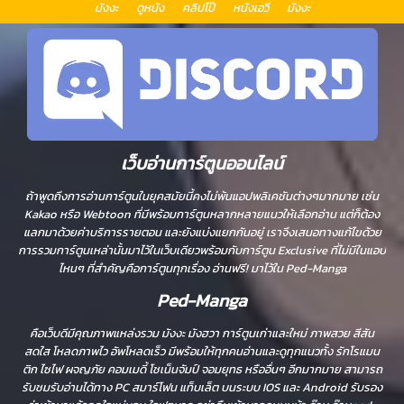
มังงะ
ดูหนัง
คลิปโป๊
หนังเอวี
มังงะ
เว็บอ่านการ์ตูนออนไลน์
ถ้าพูดถึงการอ่านการ์ตูนในยุคสมัยนี้คงไม่พ้นแอปพลิเคชันต่างๆมากมาย เช่น
Kakao หรือ Webtoon ที่มีพร้อมการ์ตูนหลากหลายแนวให้เลือกอ่าน แต่ก็ต้อง
แลกมาด้วยค่าบริการรายตอน และยังแบ่งแยกกันอยู่ เราจึงเสนอทางแก้ไขด้วย
การรวมการ์ตูนเหล่านั้นมาไว้ในเว็บเดียวพร้อมกับการ์ตูน Exclusive ที่ไม่มีในแอป
ไหนๆ ที่สำคัญคือการ์ตูนทุกเรื่อง อ่านฟรี! มาไว้ใน Ped-Manga
Ped-Manga
คือเว็บดีมีคุณภาพแหล่งรวม มังงะ มังฮวา การ์ตูนเก่าและใหม่ ภาพสวย สีสัน
สดใส โหลดภาพไว อัพโหลดเร็ว มีพร้อมให้ทุกคนอ่านและดูทุกแนวทั้ง รักโรแมน
ติก ไซไฟ ผจญภัย คอมเมดี้ โชเน็นจัมป์ จอมยุทธ หรืออื่นๆ อีกมากมาย สามารถ
รับชมรับอ่านได้ทาง PC สมาร์โฟน แท็บเล็ต บนระบบ IOS และ Android รับรอง