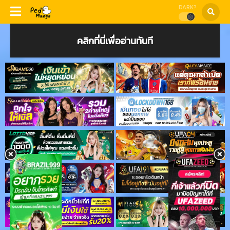
DARK?
คลิกที่นี่เพื่ออ่านทันที