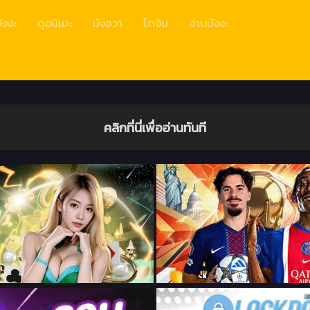
ังงะ
ดูอนิเมะ
มังฮวา
โดจิน
อ่านมังงะ
คลิกที่นี่เพื่ออ่านทันที