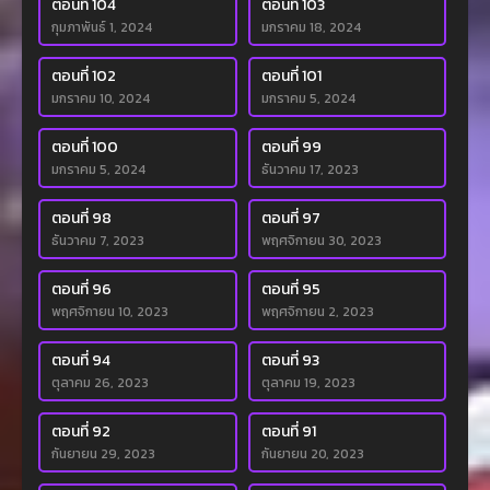
ตอนที่ 104
ตอนที่ 103
กุมภาพันธ์ 1, 2024
มกราคม 18, 2024
ตอนที่ 102
ตอนที่ 101
มกราคม 10, 2024
มกราคม 5, 2024
ตอนที่ 100
ตอนที่ 99
มกราคม 5, 2024
ธันวาคม 17, 2023
ตอนที่ 98
ตอนที่ 97
ธันวาคม 7, 2023
พฤศจิกายน 30, 2023
ตอนที่ 96
ตอนที่ 95
พฤศจิกายน 10, 2023
พฤศจิกายน 2, 2023
ตอนที่ 94
ตอนที่ 93
ตุลาคม 26, 2023
ตุลาคม 19, 2023
ตอนที่ 92
ตอนที่ 91
กันยายน 29, 2023
กันยายน 20, 2023