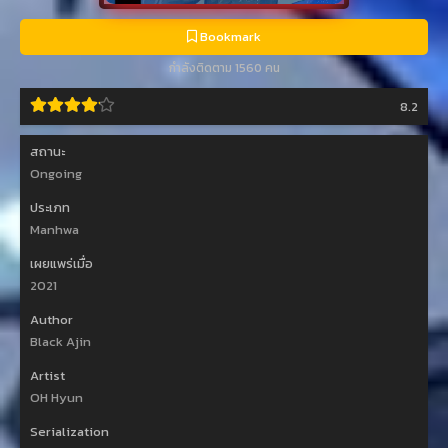
Bookmark
กำลังติดตาม 1560 คน
8.2
สถานะ
Ongoing
ประเภท
Manhwa
เผยแพร่เมื่อ
2021
Author
Black Ajin
Artist
OH Hyun
Serialization