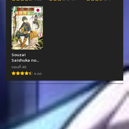
Souzai
Saishuka no
Isekai Ryokouki
ตอนที่ 40
9.00