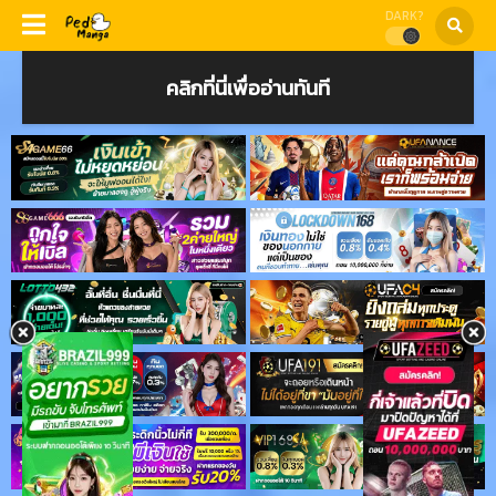
DARK?
คลิกที่นี่เพื่ออ่านทันที