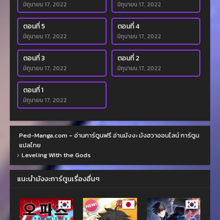
มิถุนายน 17, 2022
มิถุนายน 17, 2022
ตอนที่ 5
ตอนที่ 4
มิถุนายน 17, 2022
มิถุนายน 17, 2022
ตอนที่ 3
ตอนที่ 2
มิถุนายน 17, 2022
มิถุนายน 17, 2022
ตอนที่ 1
มิถุนายน 17, 2022
Ped-Manga.com – อ่านการ์ตูนฟรี อ่านมังงะ มังฮวาออนไลน์ การ์ตูน
แปลไทย
›
Leveling With the Gods
แนะนำมังงะการ์ตูนเรื่องอื่นๆ