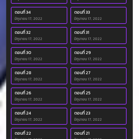
ตอนที่ 34
ตอนที่ 33
มิถุนายน 17, 2022
มิถุนายน 17, 2022
ตอนที่ 32
ตอนที่ 31
มิถุนายน 17, 2022
มิถุนายน 17, 2022
ตอนที่ 30
ตอนที่ 29
มิถุนายน 17, 2022
มิถุนายน 17, 2022
ตอนที่ 28
ตอนที่ 27
มิถุนายน 17, 2022
มิถุนายน 17, 2022
ตอนที่ 26
ตอนที่ 25
มิถุนายน 17, 2022
มิถุนายน 17, 2022
ตอนที่ 24
ตอนที่ 23
มิถุนายน 17, 2022
มิถุนายน 17, 2022
ตอนที่ 22
ตอนที่ 21