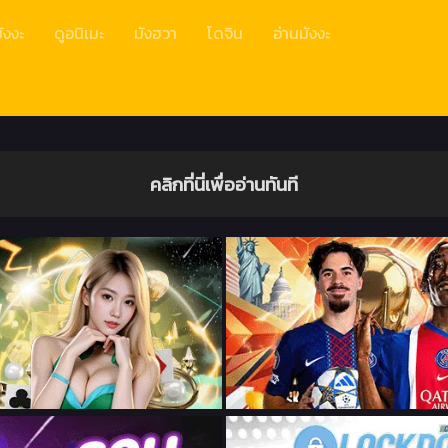
ังงะ
ดูอนิเมะ
มังฮวา
โดจิน
อ่านมังงะ
คลิกที่นี่เพื่ออ่านทันที