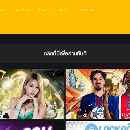
ังงะ
ดูอนิเมะ
มังฮวา
โดจิน
อ่านมังงะ
คลิกที่นี่เพื่ออ่านทันที