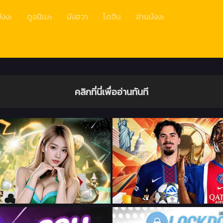
ังงะ
ดูอนิเมะ
มังฮวา
โดจิน
อ่านมังงะ
คลิกที่นี่เพื่ออ่านทันที