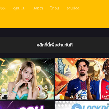
ังงะ
ดูอนิเมะ
มังฮวา
โดจิน
อ่านมังงะ
คลิกที่นี่เพื่ออ่านทันที