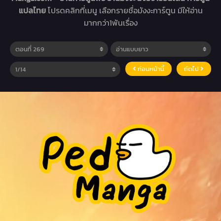
แปลไทย
โปรดคลิกที่เมนู เลือกรายชื่อมังงะการ์ตูน มีให้อ่าน
มากกว่า1พันเรื่อง
ก่อนหน้านี้
ถัดไป