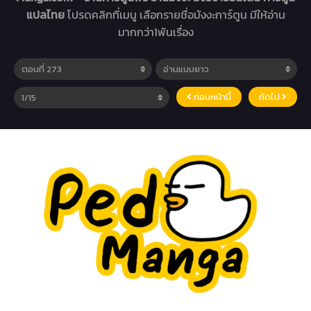
แปลไทย
โปรดคลิกที่เมนู เลือกรายชื่อมังงะการ์ตูน มีให้อ่าน
มากกว่า1พันเรื่อง
ก่อนหน้านี้
ถัดไป