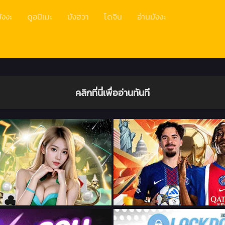
ังงะ
ดูอนิเมะ
มังฮวา
โดจิน
อ่านมังงะ
คลิกที่นี่เพื่ออ่านทันที