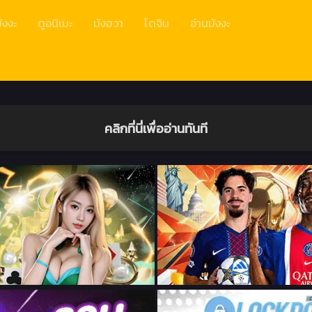
ังงะ
ดูอนิเมะ
มังฮวา
โดจิน
อ่านมังงะ
คลิกที่นี่เพื่ออ่านทันที