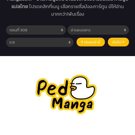
แปลไทย
โปรดคลิกที่เมนู เลือกรายชื่อมังงะการ์ตูน มีให้อ่าน
มากกว่า1พันเรื่อง
ก่อนหน้านี้
ถัดไป