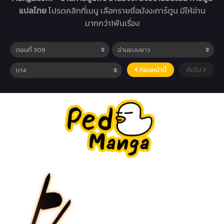
แปลไทย
โปรดคลิกที่เมนู เลือกรายชื่อมังงะการ์ตูน มีให้อ่าน
มากกว่า1พันเรื่อง
ก่อนหน้านี้
ถัดไป