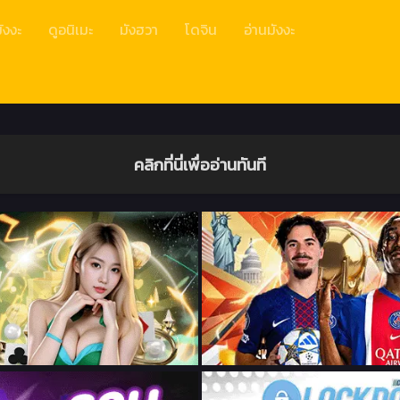
ังงะ
ดูอนิเมะ
มังฮวา
โดจิน
อ่านมังงะ
คลิกที่นี่เพื่ออ่านทันที