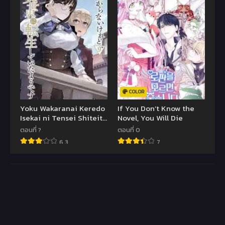
COLOR
Yoku Wakaranai Keredo
If You Don’t Know the
Isekai ni Tensei Shiteita
Novel, You Will Die
You Desu
ตอนที่ ?
ตอนที่ 0
6.3
7