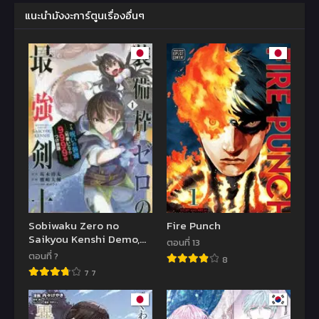
แนะนำมังงะการ์ตูนเรื่องอื่นๆ
Sobiwaku Zero no
Fire Punch
Saikyou Kenshi Demo,
ตอนที่ 13
Noroi no Soubi (kawaii)
ตอนที่ ?
8
Nara 9999-ko Tsuke
7.7
Houdai