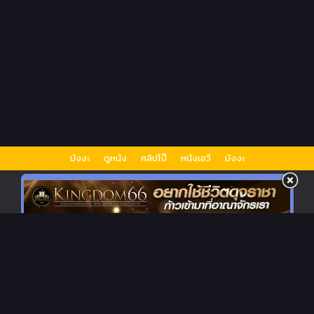
มังงะ
ดูหนัง
คลิปโป๊
หนังเอวี
มังงะ
เว็บอ่านการ์ตูนออนไลน์
ถ้าพูดถึงการอ่านการ์ตูนในยุคสมัยนี้คงไม่พ้นแอปพลิเคชันต่างๆมากมาย เช่น