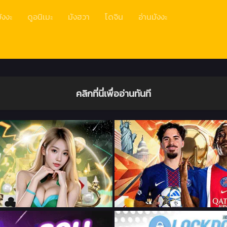
ังงะ
ดูอนิเมะ
มังฮวา
โดจิน
อ่านมังงะ
คลิกที่นี่เพื่ออ่านทันที