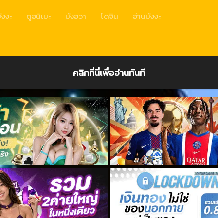
ังงะ
ดูอนิเมะ
มังฮวา
โดจิน
อ่านมังงะ
คลิกที่นี่เพื่ออ่านทันที