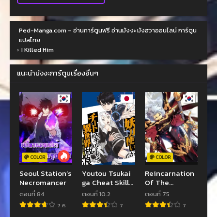
Ped-Manga.com – อ่านการ์ตูนฟรี อ่านมังงะ มังฮวาออนไลน์ การ์ตูน
แปลไทย
›
I Killed Him
แนะนำมังงะการ์ตูนเรื่องอื่นๆ
COLOR
COLOR
Seoul Station’s
Youtou Tsukai
Reincarnation
Necromancer
ga Cheat Skill
Of The
wo Motte
Strongest
ตอนที่ 84
ตอนที่ 10.2
ตอนที่ 75
Isekai Hourou
Sword God
7.6
7
7