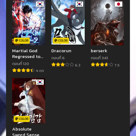
COLOR
COLOR
Martial God
Dracorun
berserk
Regressed to
ตอนที่ 6
ตอนที่ 343
Level 2
ตอนที่ 120
6.3
7.5
9.00
COLOR
Absolute
Sword Sense