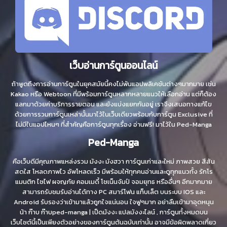
เว็บอ่านการ์ตูนออนไลน์
ถ้าพูดถึงการอ่านการ์ตูนในยุคสมัยนี้คงไม่พ้นแอปพลิเคชันต่างๆมากมาย เช่น
Kakao หรือ Webtoon ที่มีพร้อมการ์ตูนหลากหลายแนวให้เลือกอ่าน แต่ก็ต้อง
แลกมาด้วยค่าบริการรายตอน และยังแบ่งแยกกันอยู่ เราจึงเสนอทางแก้ไข
ด้วยการรวมการ์ตูนเหล่านั้นมาไว้ในเว็บเดียวพร้อมกับการ์ตูน Exclusive ที่
ไม่มีในแอปไหนๆ ที่สำคัญคือการ์ตูนทุกเรื่อง อ่านฟรี! มาไว้ใน Ped-Manga
Ped-Manga
คือเว็บดีมีคุณภาพแหล่งรวม มังงะ มังฮวา การ์ตูนเก่าและใหม่ ภาพสวย สีสัน
สดใส โหลดภาพไว อัพโหลดเร็ว มีพร้อมให้ทุกคนอ่านและดูทุกแนวทั้ง รักโร
แมนติก ไซไฟ ผจญภัย คอมเมดี้ โชเน็นจัมป์ จอมยุทธ หรืออื่นๆ อีกมากมาย
สามารถรับชมรับอ่านได้ทาง PC สมาร์โฟน แท็บเล็ต บนระบบ IOS และ
Android รับรองว่าเข้ามาแล้วถูกใจแน่นอน ใจฟูๆมาก อย่าลืมเข้ามาอุดหนุน
น้า ก๊าบ ก๊าบped-manga | เป็ดมังงะ แปลมังงะไลน์ , การ์ตูนทั้งหมดบน
เว็บไซต์นี้เป็นเพียงตัวอย่างของการ์ตูนต้นฉบับเท่านั้น อาจมีข้อผิดพลาดเกี่ยว