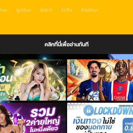
ังงะ
ดูอนิเมะ
มังฮวา
โดจิน
อ่านมังงะ
คลิกที่นี่เพื่ออ่านทันที