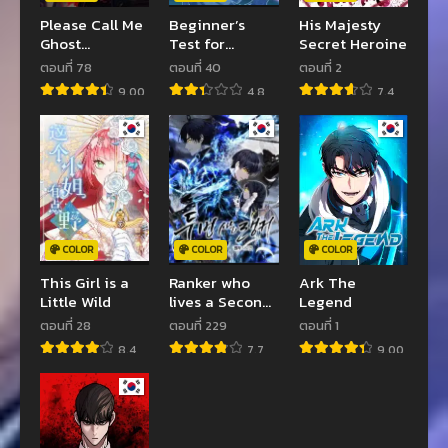
Please Call Me
Beginner’s
His Majesty
Ghost
Test for
Secret Heroine
Messenger
Infinite Power
ตอนที่ 78
ตอนที่ 40
ตอนที่ 2
9.00
4.8
7.4
COLOR
COLOR
COLOR
This Girl is a
Ranker who
Ark The
Little Wild
lives a Second
Legend
time
ตอนที่ 28
ตอนที่ 229
ตอนที่ 1
8.4
7.7
9.00