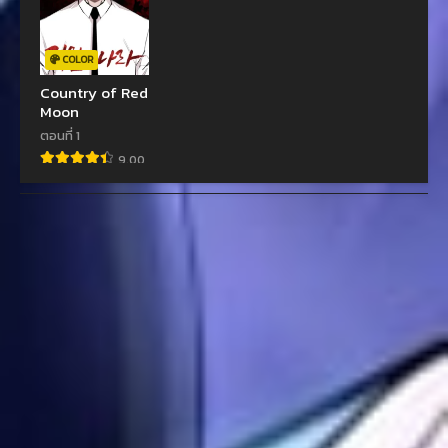
COLOR
Country of Red
Moon
ตอนที่ 1
9.00