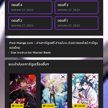
ตอนที่ 4
ตอนที่ 3
มกราคม 27, 2023
มกราคม 27, 2023
ตอนที่ 2
ตอนที่ 1
มกราคม 27, 2023
มกราคม 27, 2023
Ped-Manga.com – อ่านการ์ตูนฟรี อ่านมังงะ มังฮวาออนไลน์ การ์ตูน
แปลไทย
›
Star Instructor Master Baek
แนะนำมังงะการ์ตูนเรื่องอื่นๆ
COLOR
COLOR
COLOR