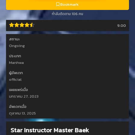
Bookmark
กำลังติดตาม 106 คน
9.00
สถานะ
Ongoing
ประเภท
Manhwa
ผู้อัพเดท
official
เผยแพร่เมื่อ
มกราคม 27, 2023
อัพเดทเมื่อ
ตุลาคม 13, 2025
Star Instructor Master Baek