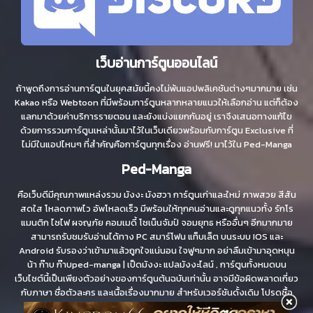
เว็บอ่านการ์ตูนออนไลน์
ถ้าพูดถึงการอ่านการ์ตูนในยุคสมัยนี้คงไม่พ้นแอปพลิเคชันต่างๆมากมาย เช่น
Kakao หรือ Webtoon ที่มีพร้อมการ์ตูนหลากหลายแนวให้เลือกอ่าน แต่ก็ต้อง
แลกมาด้วยค่าบริการรายตอน และยังแบ่งแยกกันอยู่ เราจึงเสนอทางแก้ไข
ด้วยการรวมการ์ตูนเหล่านั้นมาไว้ในเว็บเดียวพร้อมกับการ์ตูน Exclusive ที่
ไม่มีในแอปไหนๆ ที่สำคัญคือการ์ตูนทุกเรื่อง อ่านฟรี! มาไว้ใน Ped-Manga
Ped-Manga
คือเว็บดีมีคุณภาพแหล่งรวม มังงะ มังฮวา การ์ตูนเก่าและใหม่ ภาพสวย สีสัน
สดใส โหลดภาพไว อัพโหลดเร็ว มีพร้อมให้ทุกคนอ่านและดูทุกแนวทั้ง รักโร
แมนติก ไซไฟ ผจญภัย คอมเมดี้ โชเน็นจัมป์ จอมยุทธ หรืออื่นๆ อีกมากมาย
สามารถรับชมรับอ่านได้ทาง PC สมาร์โฟน แท็บเล็ต บนระบบ IOS และ
Android รับรองว่าเข้ามาแล้วถูกใจแน่นอน ใจฟูๆมาก อย่าลืมเข้ามาอุดหนุน
น้า ก๊าบ ก๊าบped-manga | เป็ดมังงะ แปลมังงะไลน์ , การ์ตูนทั้งหมดบน
เว็บไซต์นี้เป็นเพียงตัวอย่างของการ์ตูนต้นฉบับเท่านั้น อาจมีข้อผิดพลาดเกี่ยว
กับภาษา ชื่อตัวละคร และเนื้อเรื่องมากมาย สำหรับเวอร์ชันดั้งเดิม โปรดซื้อ
การ์ตูนหากมีให้บริการ