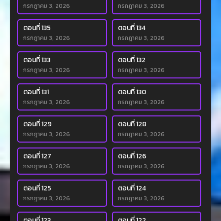
กรกฎาคม 3, 2026
กรกฎาคม 3, 2026
ตอนที่ 135
ตอนที่ 134
กรกฎาคม 3, 2026
กรกฎาคม 3, 2026
ตอนที่ 133
ตอนที่ 132
กรกฎาคม 3, 2026
กรกฎาคม 3, 2026
ตอนที่ 131
ตอนที่ 130
กรกฎาคม 3, 2026
กรกฎาคม 3, 2026
ตอนที่ 129
ตอนที่ 128
กรกฎาคม 3, 2026
กรกฎาคม 3, 2026
ตอนที่ 127
ตอนที่ 126
กรกฎาคม 3, 2026
กรกฎาคม 3, 2026
ตอนที่ 125
ตอนที่ 124
กรกฎาคม 3, 2026
กรกฎาคม 3, 2026
ตอนที่ 123
ตอนที่ 122