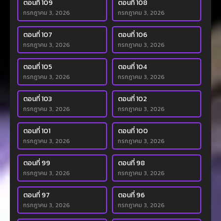
ตอนที่ 109
ตอนที่ 108
กรกฎาคม 3, 2026
กรกฎาคม 3, 2026
ตอนที่ 107
ตอนที่ 106
กรกฎาคม 3, 2026
กรกฎาคม 3, 2026
ตอนที่ 105
ตอนที่ 104
กรกฎาคม 3, 2026
กรกฎาคม 3, 2026
ตอนที่ 103
ตอนที่ 102
กรกฎาคม 3, 2026
กรกฎาคม 3, 2026
ตอนที่ 101
ตอนที่ 100
กรกฎาคม 3, 2026
กรกฎาคม 3, 2026
ตอนที่ 99
ตอนที่ 98
กรกฎาคม 3, 2026
กรกฎาคม 3, 2026
ตอนที่ 97
ตอนที่ 96
กรกฎาคม 3, 2026
กรกฎาคม 3, 2026