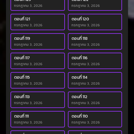
กรกฎาคม 3, 2026
กรกฎาคม 3, 2026
ตอนที่ 121
ตอนที่ 120
กรกฎาคม 3, 2026
กรกฎาคม 3, 2026
ตอนที่ 119
ตอนที่ 118
กรกฎาคม 3, 2026
กรกฎาคม 3, 2026
ตอนที่ 117
ตอนที่ 116
กรกฎาคม 3, 2026
กรกฎาคม 3, 2026
ตอนที่ 115
ตอนที่ 114
กรกฎาคม 3, 2026
กรกฎาคม 3, 2026
ตอนที่ 113
ตอนที่ 112
กรกฎาคม 3, 2026
กรกฎาคม 3, 2026
ตอนที่ 111
ตอนที่ 110
กรกฎาคม 3, 2026
กรกฎาคม 3, 2026