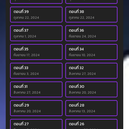
ตอนที่ 39
ตอนที่ 38
ตุลาคม 22, 2024
ตุลาคม 22, 2024
ตอนที่ 37
ตอนที่ 36
ตุลาคม 1, 2024
กันยายน 24, 2024
ตอนที่ 35
ตอนที่ 34
กันยายน 17, 2024
กันยายน 10, 2024
ตอนที่ 33
ตอนที่ 32
กันยายน 3, 2024
สิงหาคม 27, 2024
ตอนที่ 31
ตอนที่ 30
สิงหาคม 27, 2024
สิงหาคม 20, 2024
ตอนที่ 29
ตอนที่ 28
สิงหาคม 20, 2024
สิงหาคม 13, 2024
ตอนที่ 27
ตอนที่ 26