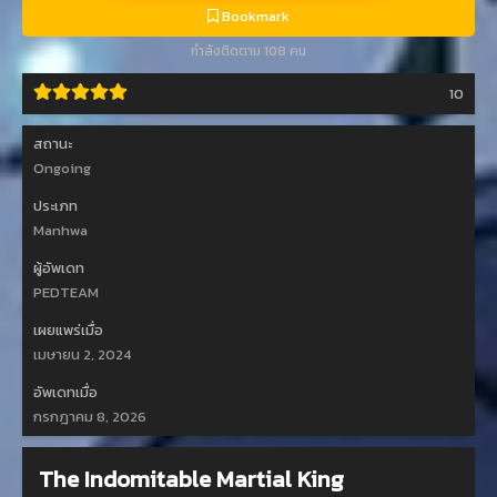
Bookmark
กำลังติดตาม 108 คน
10
สถานะ
Ongoing
ประเภท
Manhwa
ผู้อัพเดท
PEDTEAM
เผยแพร่เมื่อ
เมษายน 2, 2024
อัพเดทเมื่อ
กรกฎาคม 8, 2026
The Indomitable Martial King