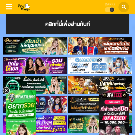
DARK?
คลิกที่นี่เพื่ออ่านทันที