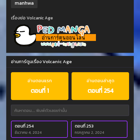
manhwa
เรื่องย่อ Volcanic Age
อ่านการ์ตูนเรื่อง Volcanic Age
อ่านตอนแรก
อ่านตอนล่าสุด
ตอนที่ 1
ตอนที่ 254
ตอนที่ 254
ตอนที่ 253
ธันวาคม 4, 2024
กรกฎาคม 2, 2024