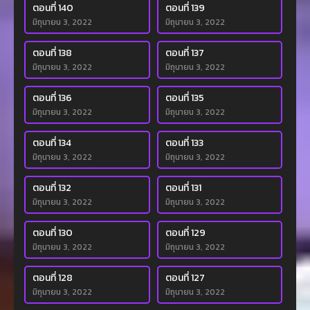
ตอนที่ 140
ตอนที่ 139
มิถุนายน 3, 2022
มิถุนายน 3, 2022
ตอนที่ 138
ตอนที่ 137
มิถุนายน 3, 2022
มิถุนายน 3, 2022
ตอนที่ 136
ตอนที่ 135
มิถุนายน 3, 2022
มิถุนายน 3, 2022
ตอนที่ 134
ตอนที่ 133
มิถุนายน 3, 2022
มิถุนายน 3, 2022
ตอนที่ 132
ตอนที่ 131
มิถุนายน 3, 2022
มิถุนายน 3, 2022
ตอนที่ 130
ตอนที่ 129
มิถุนายน 3, 2022
มิถุนายน 3, 2022
ตอนที่ 128
ตอนที่ 127
มิถุนายน 3, 2022
มิถุนายน 3, 2022