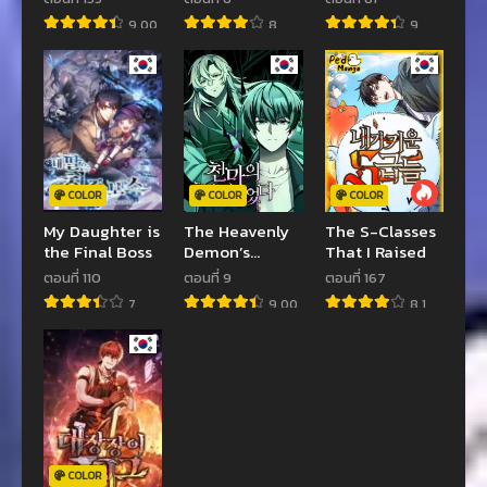
นักรบผู้เสียสละ
9.00
8
9
COLOR
COLOR
COLOR
My Daughter is
The Heavenly
The S-Classes
the Final Boss
Demon’s
That I Raised
Descendant
ตอนที่ 110
ตอนที่ 9
ตอนที่ 167
7
9.00
8.1
COLOR