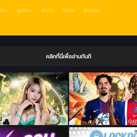
ังงะ
ดูอนิเมะ
มังฮวา
โดจิน
อ่านมังงะ
คลิกที่นี่เพื่ออ่านทันที