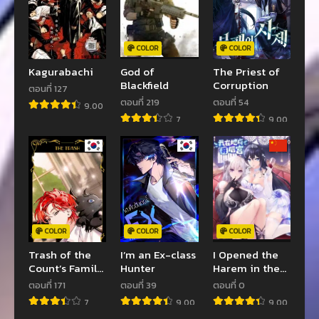
COLOR
COLOR
Kagurabachi
God of
The Priest of
Blackfield
Corruption
ตอนที่ 127
ตอนที่ 219
ตอนที่ 54
9.00
7
9.00
COLOR
COLOR
COLOR
Trash of the
I’m an Ex-class
I Opened the
Count’s Family
Hunter
Harem in the
คุณชายไม่เอา
Underworld
ตอนที่ 171
ตอนที่ 39
ตอนที่ 0
ไหนแห่งตระกูล
7
9.00
9.00
เคานต์