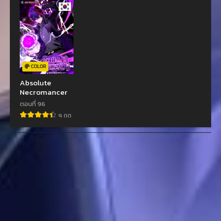
COLOR
Absolute
Necromancer
ตอนที่ 96
9.00