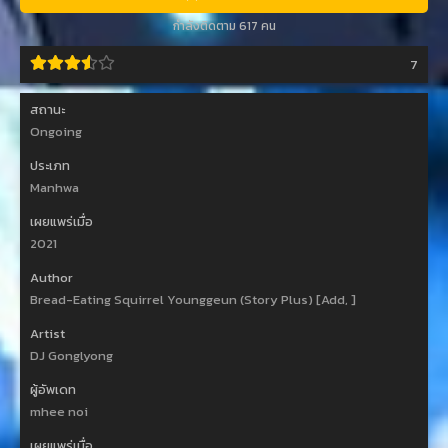
กำลังติดตาม 617 คน
7
สถานะ
Ongoing
ประเภท
Manhwa
เผยแพร่เมื่อ
2021
Author
Bread-Eating Squirrel Younggeun (Story Plus) [Add, ]
Artist
DJ Gonglyong
ผู้อัพเดท
mhee noi
เผยแพร่เมื่อ