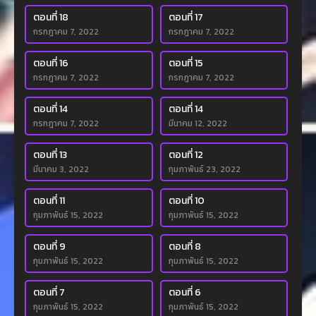
ตอนที่ 18
ตอนที่ 17
กรกฎาคม 7, 2022
กรกฎาคม 7, 2022
ตอนที่ 16
ตอนที่ 15
กรกฎาคม 7, 2022
กรกฎาคม 7, 2022
ตอนที่ 14
ตอนที่ 14
กรกฎาคม 7, 2022
มีนาคม 12, 2022
ตอนที่ 13
ตอนที่ 12
มีนาคม 3, 2022
กุมภาพันธ์ 23, 2022
ตอนที่ 11
ตอนที่ 10
กุมภาพันธ์ 15, 2022
กุมภาพันธ์ 15, 2022
ตอนที่ 9
ตอนที่ 8
กุมภาพันธ์ 15, 2022
กุมภาพันธ์ 15, 2022
ตอนที่ 7
ตอนที่ 6
กุมภาพันธ์ 15, 2022
กุมภาพันธ์ 15, 2022