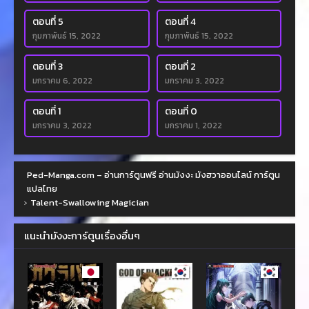
ตอนที่ 5
ตอนที่ 4
กุมภาพันธ์ 15, 2022
กุมภาพันธ์ 15, 2022
ตอนที่ 3
ตอนที่ 2
มกราคม 6, 2022
มกราคม 3, 2022
ตอนที่ 1
ตอนที่ 0
มกราคม 3, 2022
มกราคม 1, 2022
Ped-Manga.com – อ่านการ์ตูนฟรี อ่านมังงะ มังฮวาออนไลน์ การ์ตูน
แปลไทย
›
Talent-Swallowing Magician
แนะนำมังงะการ์ตูนเรื่องอื่นๆ